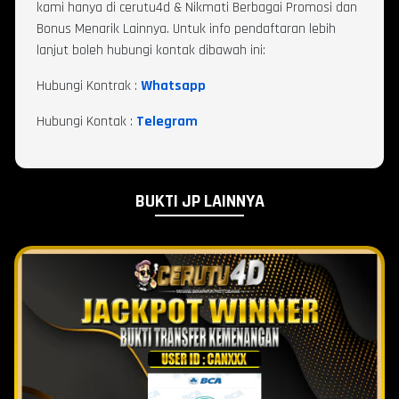
kami hanya di cerutu4d & Nikmati Berbagai Promosi dan
Bonus Menarik Lainnya. Untuk info pendaftaran lebih
lanjut boleh hubungi kontak dibawah ini:
Hubungi Kontrak :
Whatsapp
Hubungi Kontak :
Telegram
BUKTI JP LAINNYA