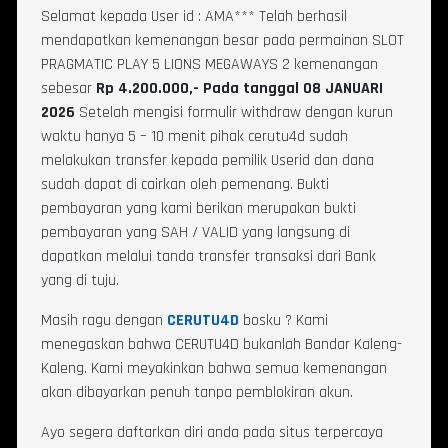
Selamat kepada User id : AMA*** Telah berhasil
mendapatkan kemenangan besar pada permainan SLOT
PRAGMATIC PLAY 5 LIONS MEGAWAYS 2 kemenangan
sebesar
Rp 4.200.000,- Pada tanggal 08 JANUARI
2026
Setelah mengisi formulir withdraw dengan kurun
waktu hanya 5 – 10 menit pihak cerutu4d sudah
melakukan transfer kepada pemilik Userid dan dana
sudah dapat di cairkan oleh pemenang. Bukti
pembayaran yang kami berikan merupakan bukti
pembayaran yang SAH / VALID yang langsung di
dapatkan melalui tanda transfer transaksi dari Bank
yang di tuju.
Masih ragu dengan
CERUTU4D
bosku ? Kami
menegaskan bahwa CERUTU4D bukanlah Bandar Kaleng-
Kaleng. Kami meyakinkan bahwa semua kemenangan
akan dibayarkan penuh tanpa pemblokiran akun.
Ayo segera daftarkan diri anda pada situs terpercaya