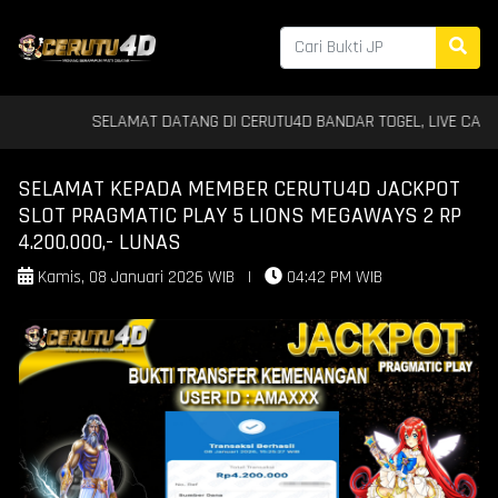
SELAMAT DATANG DI CERUTU4D BANDAR TOGEL, LIVE CASINO & 
SELAMAT KEPADA MEMBER CERUTU4D JACKPOT
SLOT PRAGMATIC PLAY 5 LIONS MEGAWAYS 2 RP
4.200.000,- LUNAS
Kamis, 08 Januari 2026 WIB
|
04:42 PM WIB