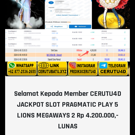
Selamat Kepada Member CERUTU4D
JACKPOT SLOT PRAGMATIC PLAY 5
LIONS MEGAWAYS 2 Rp 4.200.000,-
LUNAS