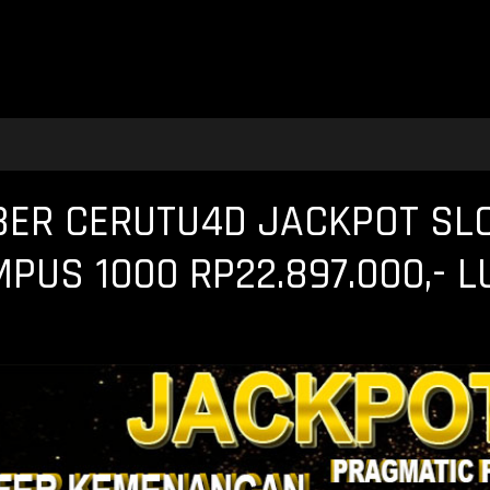
ER CERUTU4D JACKPOT SLO
PUS 1000 RP22.897.000,- 