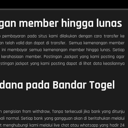
gan member hingga lunas
pembayaran pada situs kami dilakukan dengan cara transfer ke
arkan telah valid dan dapat di transfer. Semua kemenangan member
4D ini membayar semua kemenangan member hingga lunas. Setiap
n kerahasiaan member. Postingan Jackpot yang kami posting agar
tingan jackpot yang kami posting dapat di lihat data keasliannya
n dana pada Bandar Togel
engisian from withdraw, Tanpa terkecuali jika bank yang ditunju
i normal. Setiap bank yang gangguan akan di beritahukan melalui
 menghubungi kami melalui live chat atau whatsapp yang hadir 24