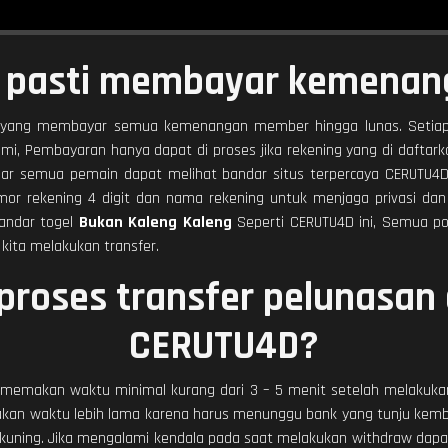
l pasti membayar kemenan
e yang membayar semua kemenangan member hingga lunas. Setiap 
 kami, Pembayaran hanya dapat di proses jika rekening yang di daft
agar semua pemain dapat melihat bandar situs terpercaya CERUTU
or rekening 4 digit dan nama rekening untuk menjaga privasi da
andar togel
Bukan Kaleng Kaleng
Seperti CERUTU4D ini, Semua pos
kita melakukan transfer.
 proses transfer pelunasa
CERUTU4D?
memakan waktu minimal kurang dari 3 – 5 menit setelah melakukan p
an waktu lebih lama karena harus menunggu bank yang tunju kembal
uning. Jika mengalami kendala pada saat melakukan withdraw dapat