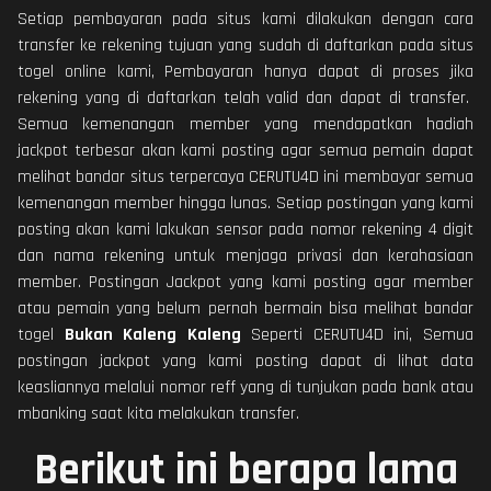
Setiap pembayaran pada situs kami dilakukan dengan cara
transfer ke rekening tujuan yang sudah di daftarkan pada situs
togel online kami, Pembayaran hanya dapat di proses jika
rekening yang di daftarkan telah valid dan dapat di transfer.
Semua kemenangan member yang mendapatkan hadiah
jackpot terbesar akan kami posting agar semua pemain dapat
melihat bandar situs terpercaya CERUTU4D ini membayar semua
kemenangan member hingga lunas. Setiap postingan yang kami
posting akan kami lakukan sensor pada nomor rekening 4 digit
dan nama rekening untuk menjaga privasi dan kerahasiaan
member. Postingan Jackpot yang kami posting agar member
atau pemain yang belum pernah bermain bisa melihat bandar
togel
Bukan Kaleng Kaleng
Seperti CERUTU4D ini, Semua
postingan jackpot yang kami posting dapat di lihat data
keasliannya melalui nomor reff yang di tunjukan pada bank atau
mbanking saat kita melakukan transfer.
Berikut ini berapa lama