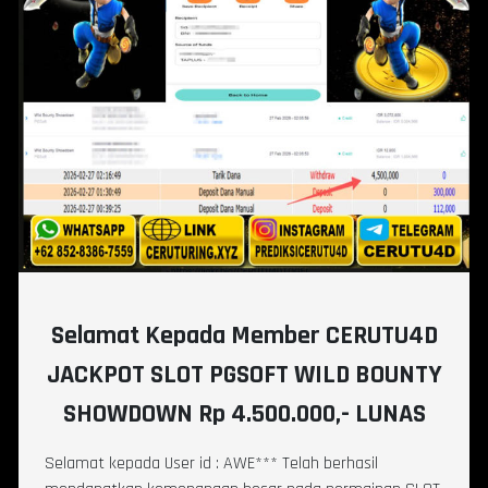
Selamat Kepada Member CERUTU4D
JACKPOT SLOT PGSOFT WILD BOUNTY
SHOWDOWN Rp 4.500.000,- LUNAS
Selamat kepada User id : AWE*** Telah berhasil