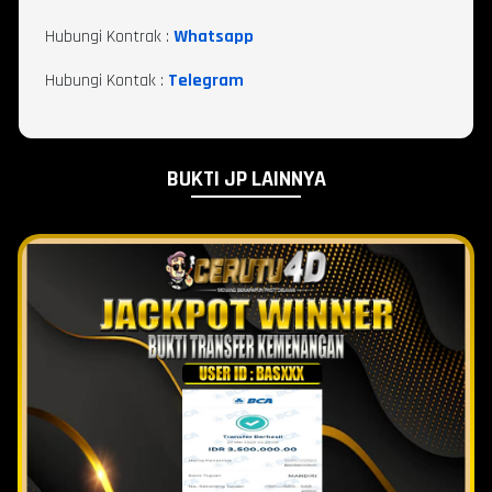
Hubungi Kontrak :
Whatsapp
Hubungi Kontak :
Telegram
BUKTI JP LAINNYA