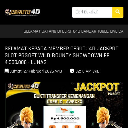
SELAMAT DATANG DI CERUTU4D BANDAR TOGEL, LIVE CASINO & 
SELAMAT KEPADA MEMBER CERUTU4D JACKPOT
SLOT PGSOFT WILD BOUNTY SHOWDOWN RP
4.500.000,- LUNAS
Jumat, 27 Februari 2026 WIB
|
02:16 AM WIB