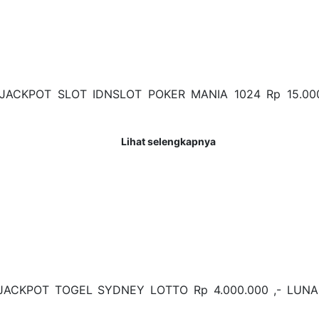
ER CERUTU4D JACKPOT SLOT IDNSL
ACKPOT SLOT IDNSLOT POKER MANIA 1024 Rp 15.000.0
Lihat selengkapnya
R CERUTU4D JACKPOT TOGEL SYDNEY
ACKPOT TOGEL SYDNEY LOTTO Rp 4.000.000 ,- LUNAS S