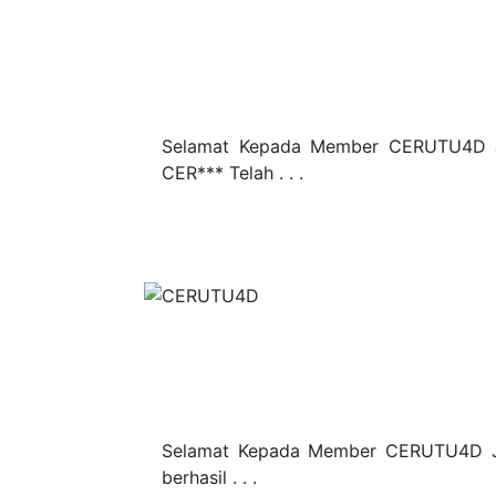
SELAMAT KEAPADA MEMB
15.000.000,- LUNAS
RABU, 14 AGUSTUS 2024
Selamat Kepada Member CERUTU4D J
CER*** Telah . . .
SELAMAT KEPADA MEMBE
LUNAS
RABU, 14 AGUSTUS 2024
Selamat Kepada Member CERUTU4D J
berhasil . . .