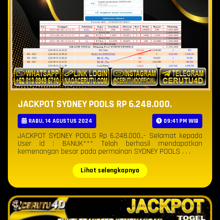
JACKPOT SYDNEY POOLS RP 6.248.000.
RABU, 14 AGUSTUS 2024
09:41 PM WIB
JACKPOT SYDNEY POOLS Rp 6.248.000.,- Selamat kepada
User id : BANUK*** Telah berhasil mendapatkan
kemenangan besar pada permainan SYDNEY POOLS . . .
Lihat selengkapnya