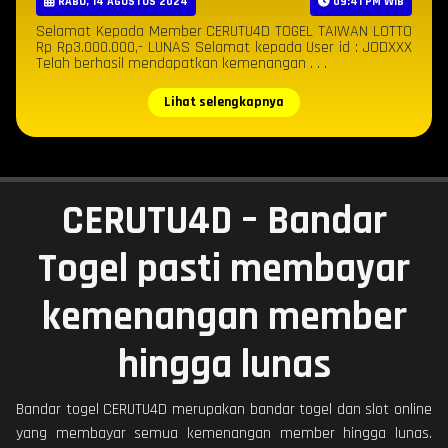
RABU, 14 AGUSTUS 2024
09:41 PM WIB
Selamat Kepada Member CERUTU4D TOGEL TAIWAN LOTTO
Rp Rp3.000.000,- LUNAS Selamat kepada User id : JODXXX
Telah berhasil mendapatkan kemenangan . . .
Lihat selengkapnya
CERUTU4D – Bandar
Togel pasti membayar
kemenangan member
hingga lunas
Bandar togel CERUTU4D merupakan bandar togel dan slot online
yang membayar semua kemenangan member hingga lunas.