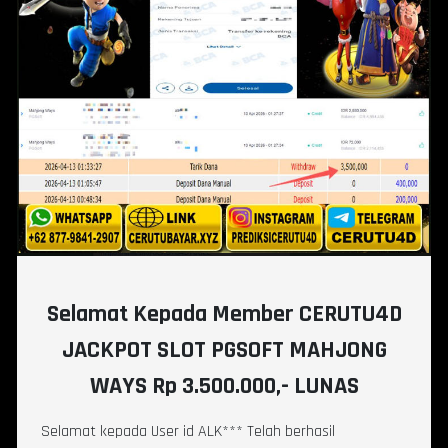
Selamat Kepada Member CERUTU4D
JACKPOT SLOT PGSOFT MAHJONG
WAYS Rp 3.500.000,- LUNAS
Selamat kepada User id ALK*** Telah berhasil