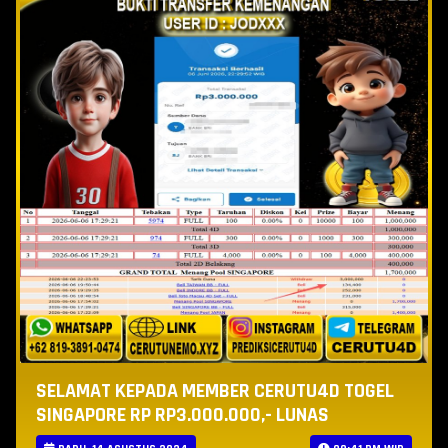
SELAMAT KEPADA MEMBER CERUTU4D TOGEL
SINGAPORE RP RP3.000.000,- LUNAS