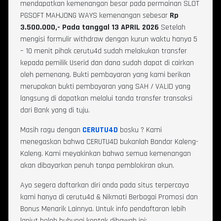
mendapatkan kemenangan besar pada permainan SLOT
PGSOFT MAHJONG WAYS kemenangan sebesar
Rp
3.500.000,- Pada tanggal 13 APRIL 2026
Setelah
mengisi formulir withdraw dengan kurun waktu hanya 5
– 10 menit pihak cerutu4d sudah melakukan transfer
kepada pemilik Userid dan dana sudah dapat di cairkan
oleh pemenang. Bukti pembayaran yang kami berikan
merupakan bukti pembayaran yang SAH / VALID yang
langsung di dapatkan melalui tanda transfer transaksi
dari Bank yang di tuju.
Masih ragu dengan
CERUTU4D
bosku ? Kami
menegaskan bahwa CERUTU4D bukanlah Bandar Kaleng-
Kaleng. Kami meyakinkan bahwa semua kemenangan
akan dibayarkan penuh tanpa pemblokiran akun.
Ayo segera daftarkan diri anda pada situs terpercaya
kami hanya di cerutu4d & Nikmati Berbagai Promosi dan
Bonus Menarik Lainnya. Untuk info pendaftaran lebih
lanjut boleh hubungi kontak dibawah ini: