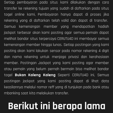
Setiap pembayaran pada situs kami dilakukan dengan cara
transfer ke rekening tujuan yang sudah di daftarkan pada situs
togel online kami, Pembayaran hanya dapat di proses jika
rekening yang di daftarkan telah valid dan dapat di transfer.
Semua kemenangan member yang mendapatkan hadiah
jackpot terbesar akan kami posting agar semua pemain dapat
melihat bandar situs terpercaya CERUTU4D ini membayar semua
kemenangan member hingga lunas. Setiap postingan yang kami
posting akan kami lakukan sensor pada nomor rekening 4 digit
dan nama rekening untuk menjaga privasi dan kerahasiaan
member. Postingan Jackpot yang kami posting agar member
atau pemain yang belum pernah bermain bisa melihat bandar
togel
Bukan Kaleng Kaleng
Seperti CERUTU4D ini, Semua
postingan jackpot yang kami posting dapat di lihat data
keasliannya melalui nomor reff yang di tunjukan pada bank atau
mbanking saat kita melakukan transfer.
Berikut ini berapa lama