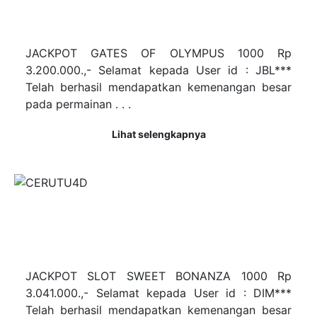
RP 3.200.000.,
RABU, 14 AGUSTUS 2024
09:41 PM WIB
JACKPOT GATES OF OLYMPUS 1000 Rp
3.200.000.,- Selamat kepada User id : JBL***
Telah berhasil mendapatkan kemenangan besar
pada permainan . . .
Lihat selengkapnya
JACKPOT SWEET BONANZA 1000 RP
3.041.000.,
RABU, 14 AGUSTUS 2024
09:41 PM WIB
JACKPOT SLOT SWEET BONANZA 1000 Rp
3.041.000.,- Selamat kepada User id : DIM***
Telah berhasil mendapatkan kemenangan besar