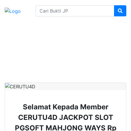
SELAMAT DATANG DI CERUTU4D BANDAR TOGE
SELAMAT KEPADA MEMBER CERUTU4D
JACKPOT SLOT PGSOFT MAHJONG WAYS
RP 3.250.000,- LUNAS
Jumat, 20 Maret 2026 WIB
|
01:48 PM WIB
Selamat Kepada Member
CERUTU4D JACKPOT SLOT
PGSOFT MAHJONG WAYS Rp