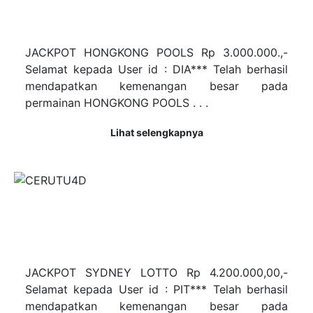
3.000.000.
RABU, 14 AGUSTUS 2024
09:41 PM WIB
JACKPOT HONGKONG POOLS Rp 3.000.000.,-
Selamat kepada User id : DIA*** Telah berhasil
mendapatkan kemenangan besar pada
permainan HONGKONG POOLS . . .
Lihat selengkapnya
JACKPOT SYDNEY LOTTO RP
4.200.000,00
RABU, 14 AGUSTUS 2024
09:41 PM WIB
JACKPOT SYDNEY LOTTO Rp 4.200.000,00,-
Selamat kepada User id : PIT*** Telah berhasil
mendapatkan kemenangan besar pada