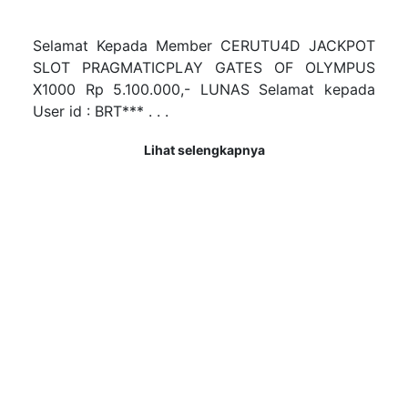
RABU, 14 AGUSTUS 2024
09:41 PM WIB
Selamat Kepada Member CERUTU4D JACKPOT
SLOT PRAGMATICPLAY GATES OF OLYMPUS
X1000 Rp 5.100.000,- LUNAS Selamat kepada
User id : BRT*** . . .
Lihat selengkapnya
CERUTU4D – Bandar
Togel pasti
membayar
kemenangan member