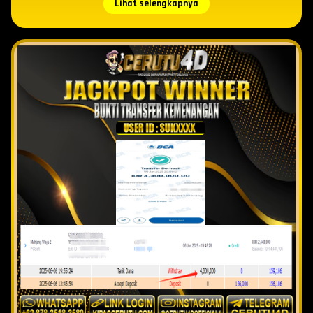
Lihat selengkapnya