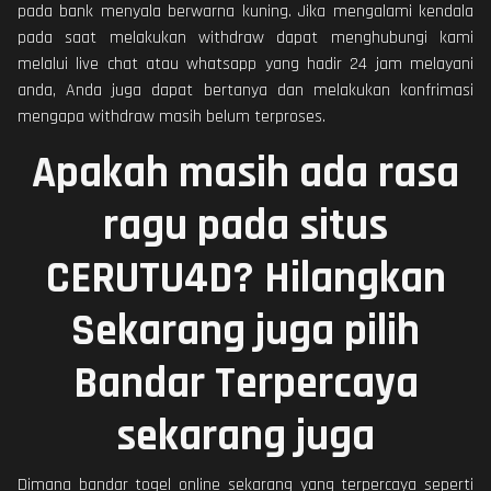
pada bank menyala berwarna kuning. Jika mengalami kendala
pada saat melakukan withdraw dapat menghubungi kami
melalui live chat atau whatsapp yang hadir 24 jam melayani
anda, Anda juga dapat bertanya dan melakukan konfrimasi
mengapa withdraw masih belum terproses.
Apakah masih ada rasa
ragu pada situs
CERUTU4D? Hilangkan
Sekarang juga pilih
Bandar Terpercaya
sekarang juga
Dimana bandar togel online sekarang yang terpercaya seperti