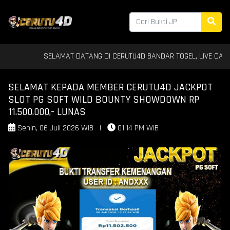
SELAMAT DATANG DI CERUTU4D BANDAR TOGEL, LIVE CASINO & 
SELAMAT KEPADA MEMBER CERUTU4D JACKPOT
SLOT PG SOFT WILD BOUNTY SHOWDOWN RP
11.500.000,- LUNAS
Senin, 06 Juli 2026 WIB
|
01:14 PM WIB