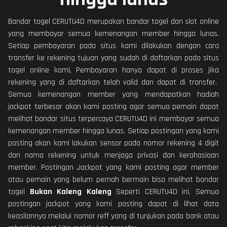
Bandar togel CERUTU4D merupakan bandar togel dan slot online
yang membayar semua kemenangan member hingga lunas.
Setiap pembayaran pada situs kami dilakukan dengan cara
transfer ke rekening tujuan yang sudah di daftarkan pada situs
togel online kami, Pembayaran hanya dapat di proses jika
rekening yang di daftarkan telah valid dan dapat di transfer.
Semua kemenangan member yang mendapatkan hadiah
jackpot terbesar akan kami posting agar semua pemain dapat
melihat bandar situs terpercaya CERUTU4D ini membayar semua
kemenangan member hingga lunas. Setiap postingan yang kami
posting akan kami lakukan sensor pada nomor rekening 4 digit
dan nama rekening untuk menjaga privasi dan kerahasiaan
member. Postingan Jackpot yang kami posting agar member
atau pemain yang belum pernah bermain bisa melihat bandar
togel
Bukan Kaleng Kaleng
Seperti CERUTU4D ini, Semua
postingan jackpot yang kami posting dapat di lihat data
keasliannya melalui nomor reff yang di tunjukan pada bank atau