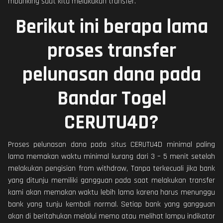
mbanking saat kita melakukan transfer.
Berikut ini berapa lama
proses transfer
pelunasan dana pada
Bandar Togel
CERUTU4D?
Proses pelunasan dana pada situs CERUTU4D minimal paling
lama memakan waktu minimal kurang dari 3 – 5 menit setelah
melakukan pengisian from withdraw, Tanpa terkecuali jika bank
yang ditunju memiliki gangguan pada saat melakukan transfer
kami akan memakan waktu lebih lama karena harus menunggu
bank yang tunju kembali normal. Setiap bank yang gangguan
akan di beritahukan melalui memo atau melihat lampu indikator