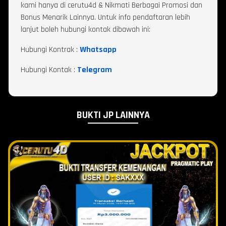
kami hanya di cerutu4d & Nikmati Berbagai Promosi dan
Bonus Menarik Lainnya. Untuk info pendaftaran lebih
lanjut boleh hubungi kontak dibawah ini:
Hubungi Kontrak :
Whatsapp
Hubungi Kontak :
Telegram
BUKTI JP LAINNYA