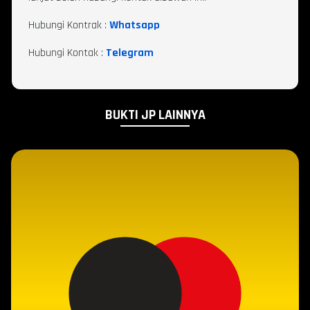
Hubungi Kontrak :
Whatsapp
Hubungi Kontak :
Telegram
BUKTI JP LAINNYA