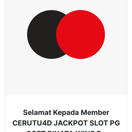
Selamat Kepada Member
CERUTU4D JACKPOT SLOT PG