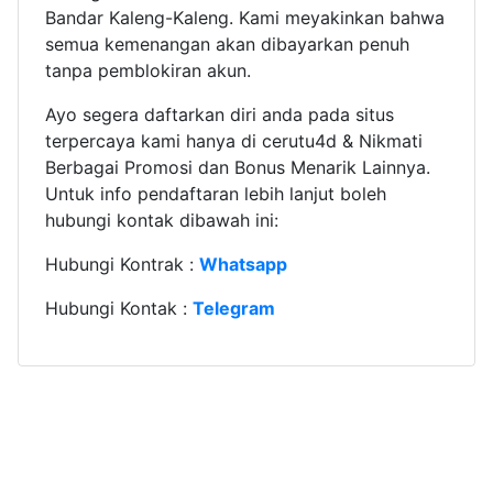
Bandar Kaleng-Kaleng. Kami meyakinkan bahwa
semua kemenangan akan dibayarkan penuh
tanpa pemblokiran akun.
Ayo segera daftarkan diri anda pada situs
terpercaya kami hanya di cerutu4d & Nikmati
Berbagai Promosi dan Bonus Menarik Lainnya.
Untuk info pendaftaran lebih lanjut boleh
hubungi kontak dibawah ini:
Hubungi Kontrak :
Whatsapp
Hubungi Kontak :
Telegram
BUKTI JP LAINNYA