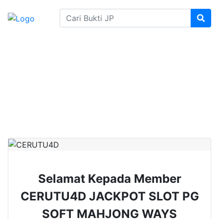
SELAMAT DATANG DI CERUTU4D BANDAR TOGEL
SELAMAT KEPADA MEMBER CERUTU4D
JACKPOT SLOT PG SOFT MAHJONG WAYS
RP4.000.000,- LUNAS
Rabu, 03 Juni 2026 WIB
|
02:26 AM WIB
Selamat Kepada Member
CERUTU4D JACKPOT SLOT PG
SOFT MAHJONG WAYS