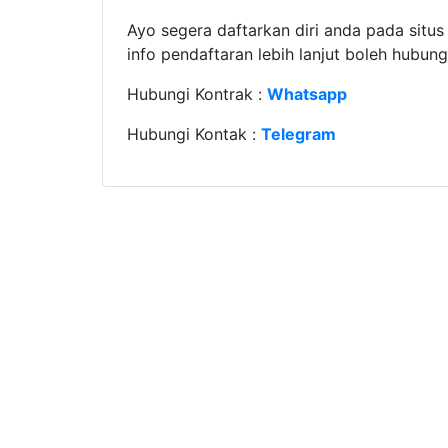
Ayo segera daftarkan diri anda pada situ
info pendaftaran lebih lanjut boleh hubung
Hubungi Kontrak :
Whatsapp
Hubungi Kontak :
Telegram