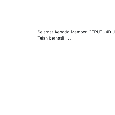
SELAMAT KEPADA MEMB
4.003.000,- LUNAS
RABU, 14 AGUSTUS 2024
Selamat Kepada Member CERUTU4D J
Telah berhasil . . .