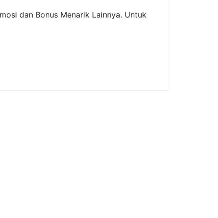
omosi dan Bonus Menarik Lainnya. Untuk