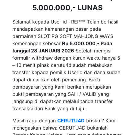
5.000.000,- LUNAS
Selamat kepada User id : REI*** Telah berhasil
mendapatkan kemenangan besar pada
permainan SLOT PG SOFT MAHJONG WAYS
kemenangan sebesar
Rp 5.000.000,- Pada
tanggal 28 JANUARI 2026
Setelah mengisi
formulir withdraw dengan kurun waktu hanya 5
– 10 menit pihak cerutu4d sudah melakukan
transfer kepada pemilik Userid dan dana sudah
dapat di cairkan oleh pemenang. Bukti
pembayaran yang kami berikan merupakan
bukti pembayaran yang SAH / VALID yang
langsung di dapatkan melalui tanda transfer
transaksi dari Bank yang di tuju.
Masih ragu dengan
CERUTU4D
bosku ? Kami
menegaskan bahwa CERUTU4D bukanlah