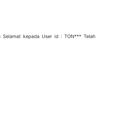
MACAU4D RP 8.000.000,-
09:41 PM WIB
lamat kepada User id : TON*** Telah