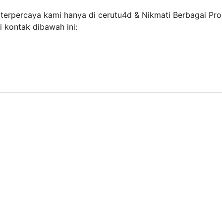
s terpercaya kami hanya di cerutu4d & Nikmati Berbagai Pr
i kontak dibawah ini:
BUKTI JP LAINNYA