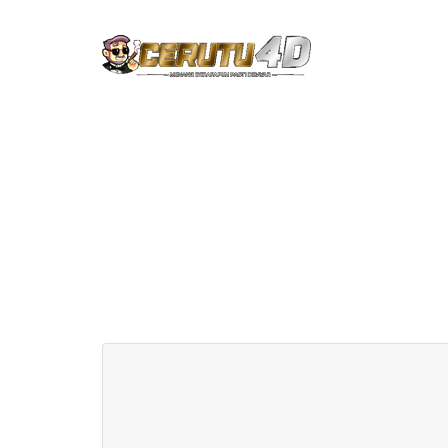
SELAMAT KEPAD
PG SOFT MAHJON
Kamis, 11 Juni 2026 WIB
|
10:41 AM W