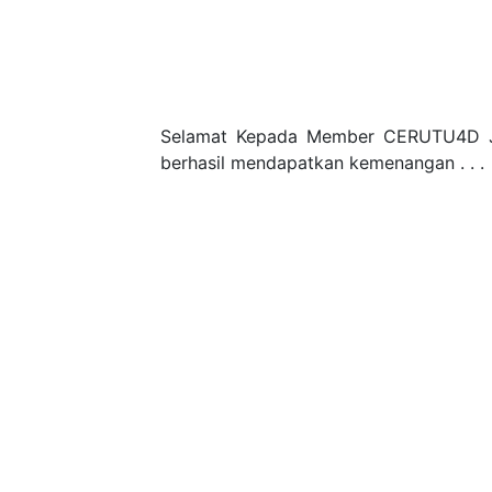
SELAMAT KEPADA MEMBE
LUNAS
RABU, 14 AGUSTUS 2024
Selamat Kepada Member CERUTU4D J
berhasil mendapatkan kemenangan . . .