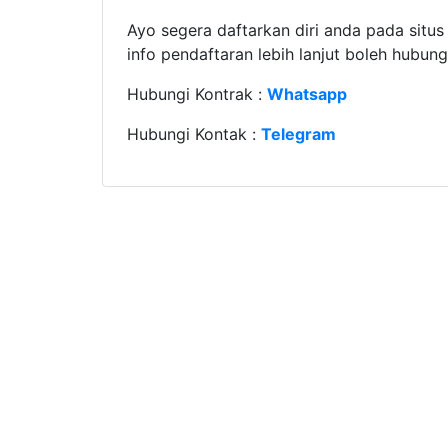
Ayo segera daftarkan diri anda pada situ
info pendaftaran lebih lanjut boleh hubung
Hubungi Kontrak :
Whatsapp
Hubungi Kontak :
Telegram