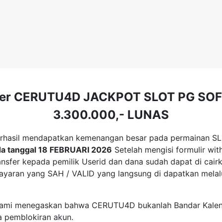
ber CERUTU4D JACKPOT SLOT PG SOF
3.300.000,- LUNAS
 berhasil mendapatkan kemenangan besar pada permainan
da tanggal 18 FEBRUARI 2026
Setelah mengisi formulir wi
ansfer kepada pemilik Userid dan dana sudah dapat di cai
aran yang SAH / VALID yang langsung di dapatkan melalui
ami menegaskan bahwa CERUTU4D bukanlah Bandar Kalen
 pemblokiran akun.