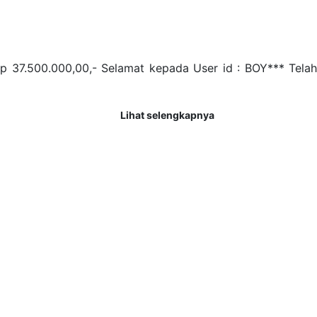
PUS 1000 RP 37.500.000,00
7.500.000,00,- Selamat kepada User id : BOY*** Telah
Lihat selengkapnya