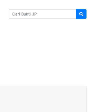
SELAMAT DATANG DI CERUTU4D BANDAR TOGEL, LIVE
JACKPOT SLOT
0,- LUNAS