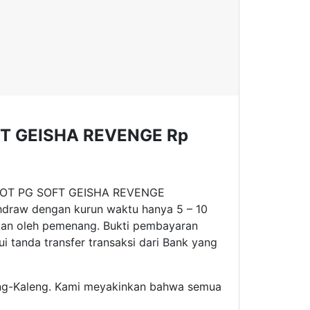
T GEISHA REVENGE Rp
 SLOT PG SOFT GEISHA REVENGE
thdraw dengan kurun waktu hanya 5 – 10
rkan oleh pemenang. Bukti pembayaran
 tanda transfer transaksi dari Bank yang
g-Kaleng. Kami meyakinkan bahwa semua