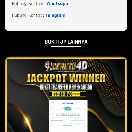
Hubungi Kontrak :
Whatsapp
Hubungi Kontak :
Telegram
BUKTI JP LAINNYA