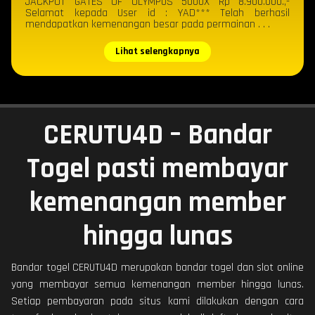
JACKPOT GATES OF OLYMPUS 5000X Rp 8.900.000.,-
Selamat kepada User id : YAD*** Telah berhasil
mendapatkan kemenangan besar pada permainan . . .
Lihat selengkapnya
CERUTU4D – Bandar
Togel pasti membayar
kemenangan member
hingga lunas
Bandar togel CERUTU4D merupakan bandar togel dan slot online
yang membayar semua kemenangan member hingga lunas.
Setiap pembayaran pada situs kami dilakukan dengan cara