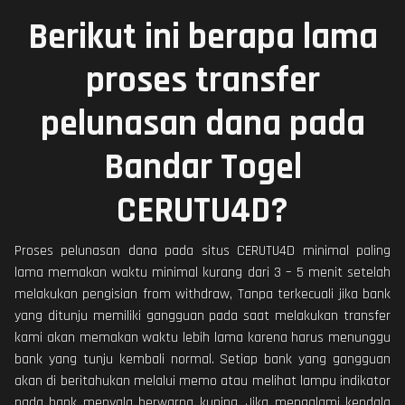
Berikut ini berapa lama
proses transfer
pelunasan dana pada
Bandar Togel
CERUTU4D?
Proses pelunasan dana pada situs CERUTU4D minimal paling
lama memakan waktu minimal kurang dari 3 – 5 menit setelah
melakukan pengisian from withdraw, Tanpa terkecuali jika bank
yang ditunju memiliki gangguan pada saat melakukan transfer
kami akan memakan waktu lebih lama karena harus menunggu
bank yang tunju kembali normal. Setiap bank yang gangguan
akan di beritahukan melalui memo atau melihat lampu indikator
pada bank menyala berwarna kuning. Jika mengalami kendala