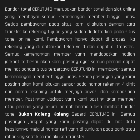
Bandar togel CERUTU4D merupakan bandar togel dan slot online
yang membayar semua kemenangan member hingga lunas.
Setiap pembayaran pada situs kami dilakukan dengan cara
transfer ke rekening tujuan yang sudah di daftarkan pada situs
togel online kami, Pembayaran hanya dapat di proses jika
rekening yang di daftarkan telah valid dan dapat di transfer.
Semua kemenangan member yang mendapatkan hadiah
jackpot terbesar akan kami posting agar semua pemain dapat
melihat bandar situs terpercaya CERUTU4D ini membayar semua
kemenangan member hingga lunas. Setiap postingan yang kami
posting akan kami lakukan sensor pada nomor rekening 4 digit
dan nama rekening untuk menjaga privasi dan kerahasiaan
member. Postingan Jackpot yang kami posting agar member
atau pemain yang belum pernah bermain bisa melihat bandar
togel
Bukan Kaleng Kaleng
Seperti CERUTU4D ini, Semua
postingan jackpot yang kami posting dapat di lihat data
keasliannya melalui nomor reff yang di tunjukan pada bank atau
mbanking saat kita melakukan transfer.