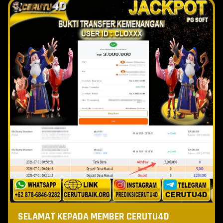
SELAMAT KEPADA MEMBER CERUTU4D