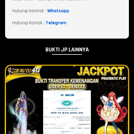
Hubungi Kontrak :
Whatsapp
Hubungi Kontak :
Telegram
BUKTI JP LAINNYA