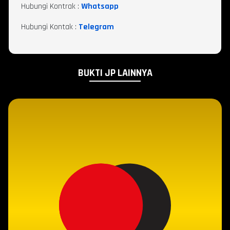
Hubungi Kontrak :
Whatsapp
Hubungi Kontak :
Telegram
BUKTI JP LAINNYA