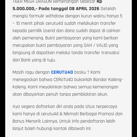
TIGER MEGA DRAGON kemenangan sebesar
Rp
5.000.000,- Pada tanggal 08 APRIL 2026
Setelah
mengisi formulir withdraw dengan kurun waktu hanya 5
– 10 menit pihak cerutu4d sudah melakukan transfer
kepada pemilik Userid dan dana sudah dapat di cairkan
oleh pemenang. Bukti pembayaran yang kami berikan
merupakan bukti pembayaran yang SAH / VALID yang
langsung di dapatkan melalui tanda transfer transaksi
dari Bank yang di tuju.
Masih ragu dengan
CERUTU4D
bosku ? Kami
menegaskan bahwa CERUTU4D bukanlah Bandar Kaleng-
Kaleng. Kami meyakinkan bahwa semua kemenangan
akan dibayarkan penuh tanpa pemblokiran akun.
Ayo segera daftarkan diri anda pada situs terpercaya
kami hanya di cerutu4d & Nikmati Berbagai Promosi dan
Bonus Menarik Lainnya. Untuk info pendaftaran lebih
lanjut boleh hubungi kontak dibawah ini: