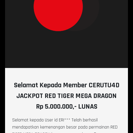
Selamat Kepada Member CERUTU4D
JACKPOT RED TIGER MEGA DRAGON
Rp 5.000.000,- LUNAS
Selamat kepada User id ERI*** Telah berhasil
mendapatkan kemenangan besar pada permainan RED