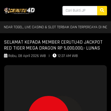
AR TOGEL, LIVE CASINO & SLOT TERBAIK DAN TERPERCAYA DI INDONES
SELAMAT KEPADA MEMBER CERUTU4D JACKPOT
RED TIGER MEGA DRAGON RP 5.000.000,- LUNAS
Rabu, 08 April 2026 WIB
|
12:37 AM WIB