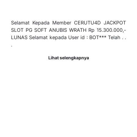
LUNAS
RABU, 14 AGUSTUS 2024
09:41 PM WIB
Selamat Kepada Member CERUTU4D JACKPOT
SLOT PG SOFT ANUBIS WRATH Rp 15.300.000,-
LUNAS Selamat kepada User id : BOT*** Telah . .
.
Lihat selengkapnya
CERUTU4D – Bandar
Togel pasti
membayar
kemenangan member