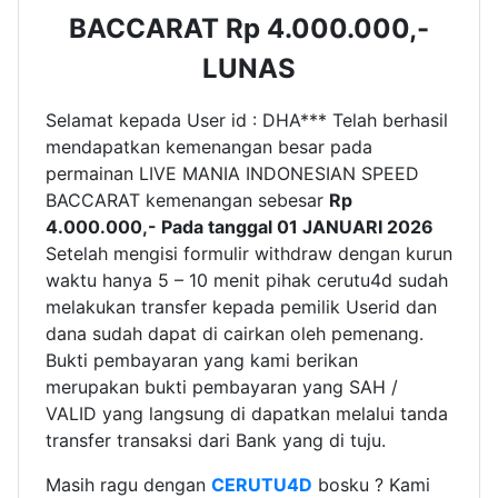
BACCARAT Rp 4.000.000,-
LUNAS
Selamat kepada User id : DHA*** Telah berhasil
mendapatkan kemenangan besar pada
permainan LIVE MANIA INDONESIAN SPEED
BACCARAT kemenangan sebesar
Rp
4.000.000,- Pada tanggal 01 JANUARI 2026
Setelah mengisi formulir withdraw dengan kurun
waktu hanya 5 – 10 menit pihak cerutu4d sudah
melakukan transfer kepada pemilik Userid dan
dana sudah dapat di cairkan oleh pemenang.
Bukti pembayaran yang kami berikan
merupakan bukti pembayaran yang SAH /
VALID yang langsung di dapatkan melalui tanda
transfer transaksi dari Bank yang di tuju.
Masih ragu dengan
CERUTU4D
bosku ? Kami