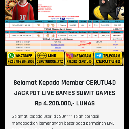
Selamat Kepada Member CERUTU4D
JACKPOT LIVE GAMES SUWIT GAMES
Rp 4.200.000,- LUNAS
Selamat kepada User id : SUK*** Telah berhasil
mendapatkan kemenangan besar pada permainan LIVE