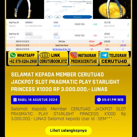
SELAMAT KEPADA MEMBER CERUTU4D
JACKPOT SLOT PRAGMATIC PLAY STARLIGHT
PRINCESS X1000 RP 3.000.000,- LUNAS
RABU, 14 AGUSTUS 2024
09:41 PM WIB
Selamat Kepada Member CERUTU4D JACKPOT SLOT
PRAGMATIC PLAY STARLIGHT PRINCESS X1000 Rp
3.000.000,- LUNAS Selamat kepada User id : SEM*** . . .
Lihat selengkapnya