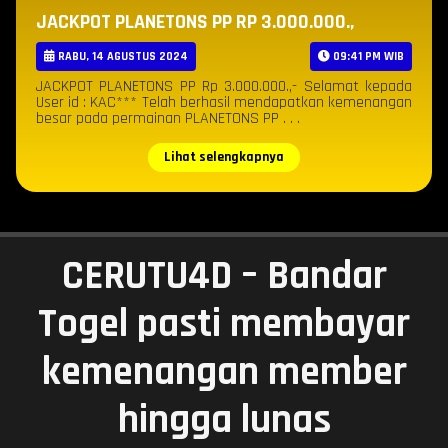
JACKPOT PLANETONS PP RP 3.000.000.,
RABU, 14 AGUSTUS 2024
09:41 PM WIB
JACKPOT PLANETONS PP Rp 3.000.000.,- Selamat kepada
User id : KAC*** Telah berhasil mendapatkan kemenangan
besar pada permainan PLANETONS PP . . .
Lihat selengkapnya
CERUTU4D – Bandar
Togel pasti membayar
kemenangan member
hingga lunas