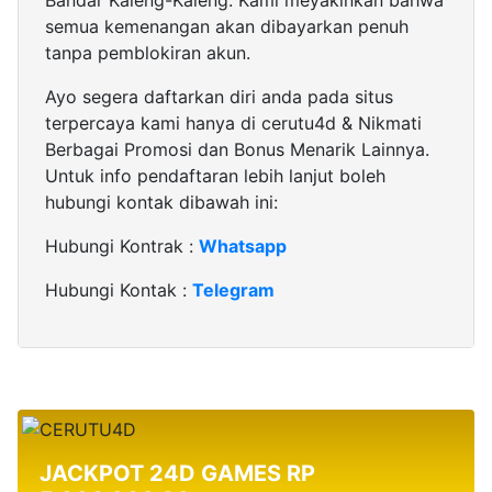
Bandar Kaleng-Kaleng. Kami meyakinkan bahwa
semua kemenangan akan dibayarkan penuh
tanpa pemblokiran akun.
Ayo segera daftarkan diri anda pada situs
terpercaya kami hanya di cerutu4d & Nikmati
Berbagai Promosi dan Bonus Menarik Lainnya.
Untuk info pendaftaran lebih lanjut boleh
hubungi kontak dibawah ini:
Hubungi Kontrak :
Whatsapp
Hubungi Kontak :
Telegram
BUKTI JP LAINNYA
JACKPOT 24D GAMES RP