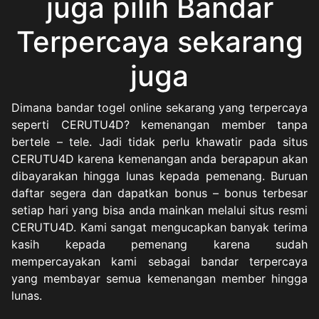
juga pilih Bandar
Terpercaya sekarang
juga
Dimana bandar togel online sekarang yang terpercaya
seperti CERUTU4D? kemenangan member tanpa
bertele – tele. Jadi tidak perlu khawatir pada situs
CERUTU4D karena kemenangan anda berapapun akan
dibayarakan hingga lunas kepada pemenang. Buruan
daftar segera dan dapatkan bonus – bonus terbesar
setiap hari yang bisa anda mainkan melalui situs resmi
CERUTU4D. Kami sangat mengucapkan banyak terima
kasih kepada pemenang karena sudah
mempercayakan kami sebagai bandar terpercaya
yang membayar semua kemenangan member hingga
lunas.