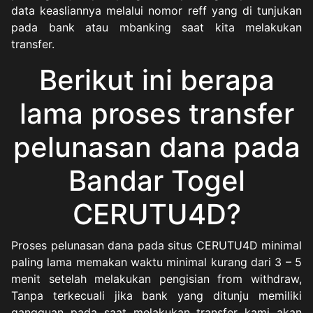
data keasliannya melalui nomor reff yang di tunjukan
pada bank atau mbanking saat kita melakukan
transfer.
Berikut ini berapa
lama proses transfer
pelunasan dana pada
Bandar Togel
CERUTU4D?
Proses pelunasan dana pada situs CERUTU4D minimal
paling lama memakan waktu minimal kurang dari 3 – 5
menit setelah melakukan pengisian from withdraw,
Tanpa terkecuali jika bank yang ditunju memiliki
gangguan pada saat melakukan transfer kami akan