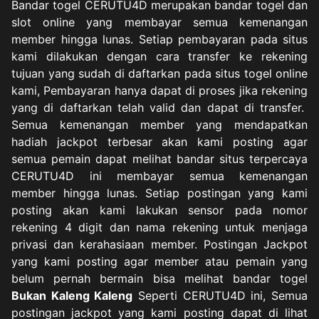
Bandar togel CERUTU4D merupakan bandar togel dan
slot online yang membayar semua kemenangan
member hingga lunas. Setiap pembayaran pada situs
kami dilakukan dengan cara transfer ke rekening
tujuan yang sudah di daftarkan pada situs togel online
kami, Pembayaran hanya dapat di proses jika rekening
yang di daftarkan telah valid dan dapat di transfer.
Semua kemenangan member yang mendapatkan
hadiah jackpot terbesar akan kami posting agar
semua pemain dapat melihat bandar situs terpercaya
CERUTU4D ini membayar semua kemenangan
member hingga lunas. Setiap postingan yang kami
posting akan kami lakukan sensor pada nomor
rekening 4 digit dan nama rekening untuk menjaga
privasi dan kerahasiaan member. Postingan Jackpot
yang kami posting agar member atau pemain yang
belum pernah bermain bisa melihat bandar togel
Bukan Kaleng Kaleng
Seperti CERUTU4D ini, Semua
postingan jackpot yang kami posting dapat di lihat