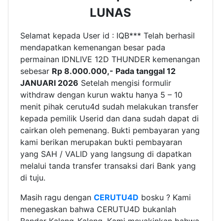
LUNAS
Selamat kepada User id : IQB*** Telah berhasil
mendapatkan kemenangan besar pada
permainan IDNLIVE 12D THUNDER kemenangan
sebesar
Rp 8.000.000,- Pada tanggal 12
JANUARI 2026
Setelah mengisi formulir
withdraw dengan kurun waktu hanya 5 – 10
menit pihak cerutu4d sudah melakukan transfer
kepada pemilik Userid dan dana sudah dapat di
cairkan oleh pemenang. Bukti pembayaran yang
kami berikan merupakan bukti pembayaran
yang SAH / VALID yang langsung di dapatkan
melalui tanda transfer transaksi dari Bank yang
di tuju.
Masih ragu dengan
CERUTU4D
bosku ? Kami
menegaskan bahwa CERUTU4D bukanlah