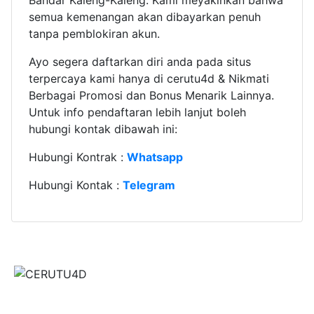
Bandar Kaleng-Kaleng. Kami meyakinkan bahwa
semua kemenangan akan dibayarkan penuh
tanpa pemblokiran akun.
Ayo segera daftarkan diri anda pada situs
terpercaya kami hanya di cerutu4d & Nikmati
Berbagai Promosi dan Bonus Menarik Lainnya.
Untuk info pendaftaran lebih lanjut boleh
hubungi kontak dibawah ini:
Hubungi Kontrak :
Whatsapp
Hubungi Kontak :
Telegram
BUKTI JP LAINNYA
JACKPOT WAYS OF THE QILIN RP