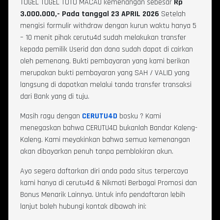
TOGEL TOGEL TOTO MACAU kemenangan sebesar
Rp
3.000.000,- Pada tanggal 23 APRIL 2026
Setelah
mengisi formulir withdraw dengan kurun waktu hanya 5
– 10 menit pihak cerutu4d sudah melakukan transfer
kepada pemilik Userid dan dana sudah dapat di cairkan
oleh pemenang. Bukti pembayaran yang kami berikan
merupakan bukti pembayaran yang SAH / VALID yang
langsung di dapatkan melalui tanda transfer transaksi
dari Bank yang di tuju.
Masih ragu dengan
CERUTU4D
bosku ? Kami
menegaskan bahwa CERUTU4D bukanlah Bandar Kaleng-
Kaleng. Kami meyakinkan bahwa semua kemenangan
akan dibayarkan penuh tanpa pemblokiran akun.
Ayo segera daftarkan diri anda pada situs terpercaya
kami hanya di cerutu4d & Nikmati Berbagai Promosi dan
Bonus Menarik Lainnya. Untuk info pendaftaran lebih
lanjut boleh hubungi kontak dibawah ini: