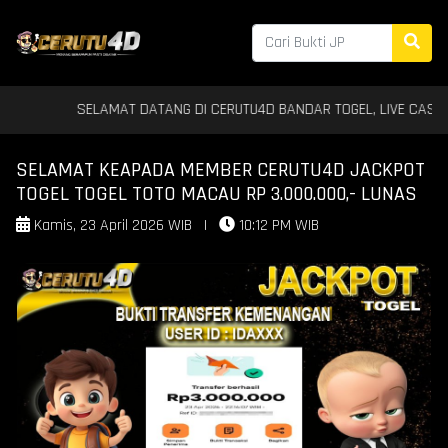
SELAMAT DATANG DI CERUTU4D BANDAR TOGEL, LIVE CASINO & S
SELAMAT KEAPADA MEMBER CERUTU4D JACKPOT
TOGEL TOGEL TOTO MACAU RP 3.000.000,- LUNAS
Kamis, 23 April 2026 WIB
|
10:12 PM WIB