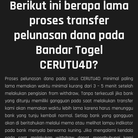
Berikut ini berapa lama
proses transfer
pelunasan dana pada
Bandar Togel
CERUTU4D?
Proses pelunasan dana pada situs CERUTU4D minimal paling
lama memakan waktu minimal kurang dari 3 – 5 menit setelah
melakukan pengisian from withdraw, Tanpa terkecuali jika bank
yang ditunju memiliki gangguan pada saat melakukan transfer
kami akan memakan waktu lebih lama karena harus menunggu
bank yang tunju kembali normal. Setiap bank yang gangguan
akan di beritahukan melalui memo atau melihat lampu indikator
pada bank menyala berwarna kuning. Jika mengalami kendala
pada saat melakukan withdraw dapat menghubungi kami