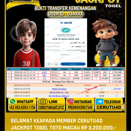
SELAMAT KEAPADA MEMBER CERUTU4D
JACKPOT TOGEL TOTO MACAU RP 3.200.000,-