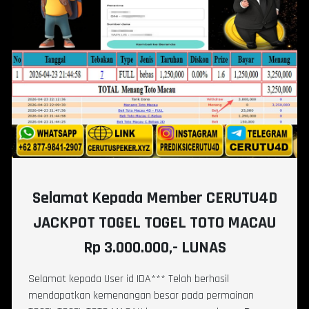
Selamat Kepada Member CERUTU4D
JACKPOT TOGEL TOGEL TOTO MACAU
Rp 3.000.000,- LUNAS
Selamat kepada User id IDA*** Telah berhasil
mendapatkan kemenangan besar pada permainan