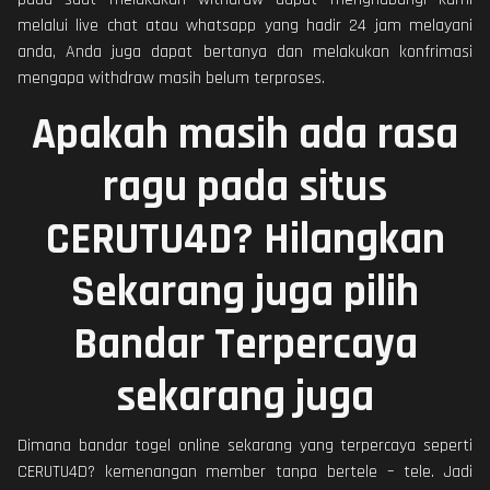
melalui live chat atau whatsapp yang hadir 24 jam melayani
anda, Anda juga dapat bertanya dan melakukan konfrimasi
mengapa withdraw masih belum terproses.
Apakah masih ada rasa
ragu pada situs
CERUTU4D? Hilangkan
Sekarang juga pilih
Bandar Terpercaya
sekarang juga
Dimana bandar togel online sekarang yang terpercaya seperti
CERUTU4D? kemenangan member tanpa bertele – tele. Jadi