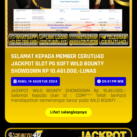
SELAMAT KEPADA MEMBER CERUTU4D
JACKPOT SLOT PG SOFT WILD BOUNTY
SHOWDOWN RP 10.461.000,-LUNAS
RABU, 14 AGUSTUS 2024
09:41 PM WIB
JACKPOT WILD BOUNTY SHOWDOWN Rp 10.461.000.,-
Selamat kepada User id : COIM*** Telah berhasil
mendapatkan kemenangan besar pada WILD BOUNTY . . .
Lihat selengkapnya