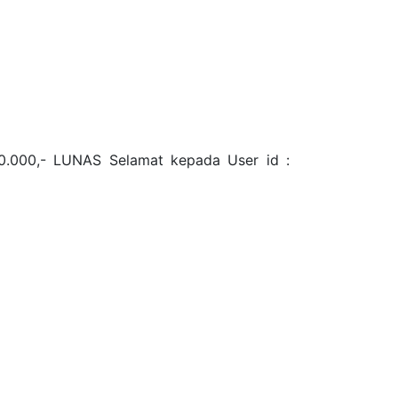
ILD BOUNTY SHOWDOWN
09:41 PM WIB
0,- LUNAS Selamat kepada User id :
FT MAHJONG WAYS RP
09:41 PM WIB