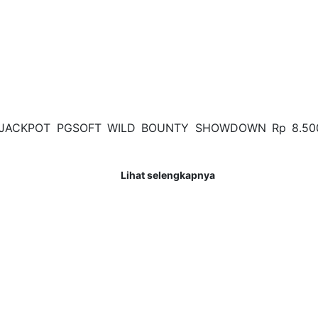
ER CERUTU4D JACKPOT PGSOFT W
JACKPOT PGSOFT WILD BOUNTY SHOWDOWN Rp 8.500.00
Lihat selengkapnya
ER CERUTU4D JACKPOT SLOT PGSO