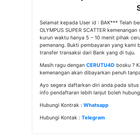
Selamat kepada User id : BAK*** Telah
OLYMPUS SUPER SCATTER kemenangan 
kurun waktu hanya 5 – 10 menit pihak cer
pemenang. Bukti pembayaran yang kami b
transfer transaksi dari Bank yang di tuju.
Masih ragu dengan
CERUTU4D
bosku ? K
kemenangan akan dibayarkan penuh tanpa
Ayo segera daftarkan diri anda pada situ
info pendaftaran lebih lanjut boleh hubung
Hubungi Kontrak :
Whatsapp
Hubungi Kontak :
Telegram