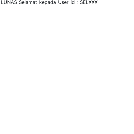
UNAS Selamat kepada User id : SELXXX
ayar kemenangan
n member hingga lunas. Setiap pembayaran
 togel online kami, Pembayaran hanya dapat di
r yang mendapatkan hadiah jackpot terbesar
yar semua kemenangan member hingga lunas.
 nama rekening untuk menjaga privasi dan
ah bermain bisa melihat bandar togel
Bukan