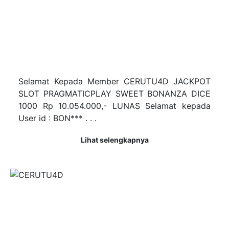
SELAMAT KEPADA MEMBER
CERUTU4D JACKPOT SLOT
PRAGMATICPLAY SWEET BONANZA
DICE 1000 RP 10.054.000,- LUNAS
RABU, 14 AGUSTUS 2024
09:41 PM WIB
Selamat Kepada Member CERUTU4D JACKPOT
SLOT PRAGMATICPLAY SWEET BONANZA DICE
1000 Rp 10.054.000,- LUNAS Selamat kepada
User id : BON*** . . .
Lihat selengkapnya
JACKPOT MAHJONG WAYS RP
3.002.000.,
RABU, 14 AGUSTUS 2024
09:41 PM WIB