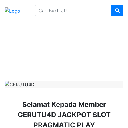
SELAMAT DATANG DI CERUTU4D BANDAR TOGE
SELAMAT KEAPADA MEMBER CERUTU4D
JACKPOT SLOT PRAGMATIC PLAY
LUCKWILDS PUB 2 RP 10.000.000,- LUNAS
Rabu, 25 Maret 2026 WIB
|
11:39 PM WIB
Selamat Kepada Member
CERUTU4D JACKPOT SLOT
PRAGMATIC PLAY