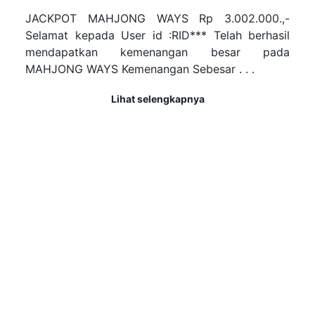
JACKPOT MAHJONG WAYS Rp 3.002.000.,-
Selamat kepada User id :RID*** Telah berhasil
mendapatkan kemenangan besar pada
MAHJONG WAYS Kemenangan Sebesar . . .
Lihat selengkapnya
CERUTU4D – Bandar
Togel pasti
membayar
kemenangan member
hingga lunas