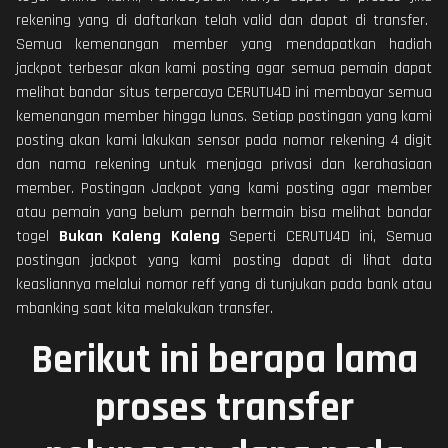
rekening yang di daftarkan telah valid dan dapat di transfer.
Semua kemenangan member yang mendapatkan hadiah
jackpot terbesar akan kami posting agar semua pemain dapat
melihat bandar situs terpercaya CERUTU4D ini membayar semua
kemenangan member hingga lunas. Setiap postingan yang kami
posting akan kami lakukan sensor pada nomor rekening 4 digit
dan nama rekening untuk menjaga privasi dan kerahasiaan
member. Postingan Jackpot yang kami posting agar member
atau pemain yang belum pernah bermain bisa melihat bandar
togel
Bukan Kaleng Kaleng
Seperti CERUTU4D ini, Semua
postingan jackpot yang kami posting dapat di lihat data
keasliannya melalui nomor reff yang di tunjukan pada bank atau
mbanking saat kita melakukan transfer.
Berikut ini berapa lama
proses transfer