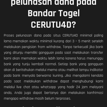
pelunasan dana pada
Bandar Togel
CERUTU4D?
Proses pelunasan dana pada situs CERUTU4D minimal paling
lama memakan waktu minimal kurang dari 3 – 5 menit setelah
melakukan pengisian from withdraw, Tanpa terkecuali jika bank
yang ditunju memiliki gangguan pada saat melakukan transfer
kami akan memakan waktu lebih lama karena harus menunggu
bank yang tunju kembali normal. Setiap bank yang gangguan
akan di beritahukan melalui memo atau melihat lampu indikator
pada bank menyala berwarna kuning. Jika mengalami kendala
pada saat melakukan withdraw dapat menghubungi kami
melalui live chat atau whatsapp yang hadir 24 jam melayani
anda, Anda juga dapat bertanya dan melakukan konfrimasi
mengapa withdraw masih belum terproses.