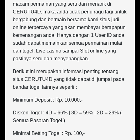
macam permainan yang seru dan menarik di
CERUTU4D, maka anda tidak perlu ragu lagi untuk
bergabung dan bermain bersama kami situs judi
online terpercaya yang akan membayar berapapun
kemenangan anda. Hanya dengan 1 User ID anda
sudah dapat memainkan semua permainan mulai
dari togel, Live casino sampai Slot online yang
pastinya seru dan menyenangkan.
Berikut ini merupakan informasi penting tentang
situs CERUTU4D yang tidak dapat di jumpai pada
bandar togel lainnya seperti :
Minimum Deposit : Rp. 10.000,-
Diskon Togel : 4D = 66% | 3D = 59% | 2D = 29% (
Semua Pasaran Togel )
Minimal Betting Togel : Rp. 100,-