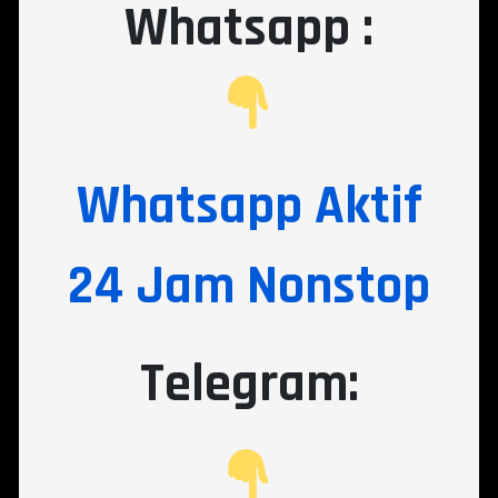
Whatsapp :
Whatsapp Aktif
24 Jam Nonstop
Telegram: