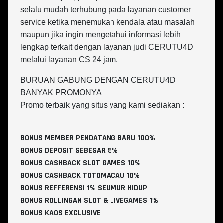
selalu mudah terhubung pada layanan customer
service ketika menemukan kendala atau masalah
maupun jika ingin mengetahui informasi lebih
lengkap terkait dengan layanan judi CERUTU4D
melalui layanan CS 24 jam.
BURUAN GABUNG DENGAN CERUTU4D
BANYAK PROMONYA
Promo terbaik yang situs yang kami sediakan :
BONUS MEMBER PENDATANG BARU 100%
BONUS DEPOSIT SEBESAR 5%
BONUS CASHBACK SLOT GAMES 10%
BONUS CASHBACK TOTOMACAU 10%
BONUS REFFERENSI 1% SEUMUR HIDUP
BONUS ROLLINGAN SLOT & LIVEGAMES 1%
BONUS KAOS EXCLUSIVE