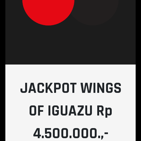
JACKPOT WINGS
OF IGUAZU Rp
4.500.000.,-