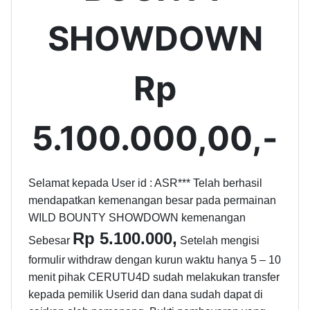
SHOWDOWN
Rp
5.100.000,00,-
Selamat kepada User id : ASR*** Telah berhasil
mendapatkan kemenangan besar pada permainan
WILD BOUNTY SHOWDOWN kemenangan
Rp 5.100.000,
Sebesar
Setelah mengisi
formulir withdraw dengan kurun waktu hanya 5 – 10
menit pihak CERUTU4D sudah melakukan transfer
kepada pemilik Userid dan dana sudah dapat di