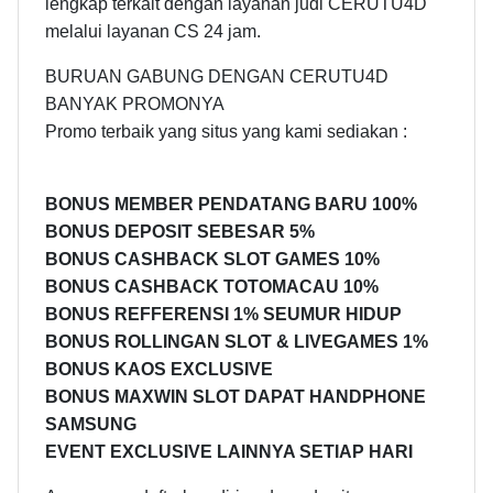
lengkap terkait dengan layanan judi CERUTU4D
melalui layanan CS 24 jam.
BURUAN GABUNG DENGAN CERUTU4D
BANYAK PROMONYA
Promo terbaik yang situs yang kami sediakan :
BONUS MEMBER PENDATANG BARU 100%
BONUS DEPOSIT SEBESAR 5%
BONUS CASHBACK SLOT GAMES 10%
BONUS CASHBACK TOTOMACAU 10%
BONUS REFFERENSI 1% SEUMUR HIDUP
BONUS ROLLINGAN SLOT & LIVEGAMES 1%
BONUS KAOS EXCLUSIVE
BONUS MAXWIN SLOT DAPAT HANDPHONE
SAMSUNG
EVENT EXCLUSIVE LAINNYA SETIAP HARI