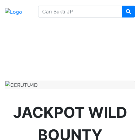
SELAMAT DATANG DI CERUTU4D BANDAR TOGEL, LIVE
JACKPOT WILD BOUNTY SHOWDOWN RP
5.100.000,00
Kamis, 20 Februari 2025 WIB
|
07:47 PM WIB
JACKPOT WILD
BOUNTY