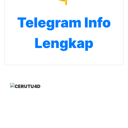
Telegram Info
Lengkap
BUKTI JP LAINNYA
SELAMAT KEPADA MEMBER
CERUTU4D JACKPOT SLOT
PGSOFT MAHJONG WAYS RP
3.300.000,- LUNAS
RABU, 14 AGUSTUS 2024
09:41 PM WIB