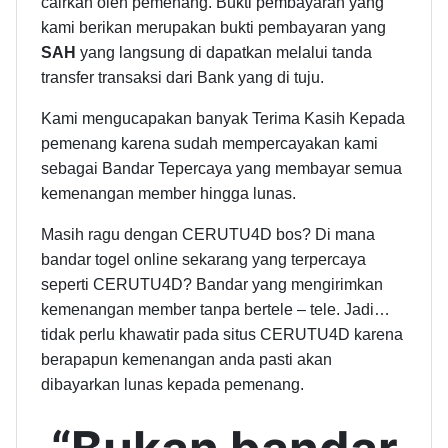
cairkan oleh pemenang. Bukti pembayaran yang
kami berikan merupakan bukti pembayaran yang
SAH
yang langsung di dapatkan melalui tanda
transfer transaksi dari Bank yang di tuju.
Kami mengucapakan banyak Terima Kasih Kepada
pemenang karena sudah mempercayakan kami
sebagai Bandar Tepercaya yang membayar semua
kemenangan member hingga lunas.
Masih ragu dengan CERUTU4D bos? Di mana
bandar togel online sekarang yang terpercaya
seperti CERUTU4D? Bandar yang mengirimkan
kemenangan member tanpa bertele – tele. Jadi…
tidak perlu khawatir pada situs CERUTU4D karena
berapapun kemenangan anda pasti akan
dibayarkan lunas kepada pemenang.