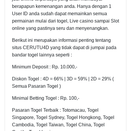
berapapun kemenangan anda. Hanya dengan 1
User ID anda sudah dapat memainkan semua
permainan mulai dari togel, Live casino sampai Slot
online yang pastinya seru dan menyenangkan.
Berikut ini merupakan informasi penting tentang
situs CERUTU4D yang tidak dapat di jumpai pada
bandar togel lainnya seperti :
Minimum Deposit : Rp. 10.000,-
Diskon Togel : 4D = 66% | 3D = 59% | 2D = 29% (
Semua Pasaran Togel )
Minimal Betting Togel : Rp. 100,-
Pasaran Togel Terbaik : Totomacau, Togel
Singapore, Togel Sydney, Togel Hongkong, Togel
Cambodia, Togel Taiwan, Togel China, Togel