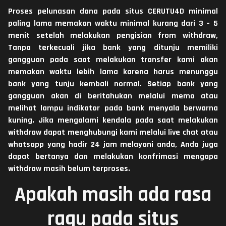
Proses pelunasan dana pada situs CERUTU4D minimal
paling lama memakan waktu minimal kurang dari 3 – 5
menit setelah melakukan pengisian from withdraw,
Tanpa terkecuali jika bank yang ditunju memiliki
gangguan pada saat melakukan transfer kami akan
memakan waktu lebih lama karena harus menunggu
bank yang tunju kembali normal. Setiap bank yang
gangguan akan di beritahukan melalui memo atau
melihat lampu indikator pada bank menyala berwarna
kuning. Jika mengalami kendala pada saat melakukan
withdraw dapat menghubungi kami melalui live chat atau
whatsapp yang hadir 24 jam melayani anda, Anda juga
dapat bertanya dan melakukan konfrimasi mengapa
withdraw masih belum terproses.
Apakah masih ada rasa
ragu pada situs