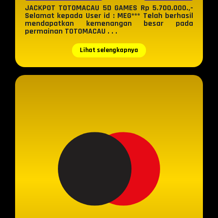
JACKPOT TOTOMACAU 5D GAMES Rp 5.700.000.,-
Selamat kepada User id : MEG*** Telah berhasil
mendapatkan kemenangan besar pada
permainan TOTOMACAU . . .
Lihat selengkapnya