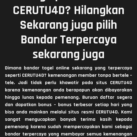
CERUTU4D? Hilangkan
Sekarang juga pilih
Bandar Terpercaya
sekarang juga
Dimana bandar togel online sekarang yang terpercaya
seperti CERUTU4D? kemenangan member tanpa bertele –
tele. Jadi tidak perlu khawatir pada situs CERUTU4D
karena kemenangan anda berapapun akan dibayarakan
hingga lunas kepada pemenang. Buruan daftar segera
dan dapatkan bonus – bonus terbesar setiap hari yang
bisa anda mainkan melalui situs resmi CERUTU4D. Kami
sangat mengucapkan banyak terima kasih kepada
pemenang karena sudah mempercayakan kami sebagai
bandar terpercaya yang membayar semua kemenangan