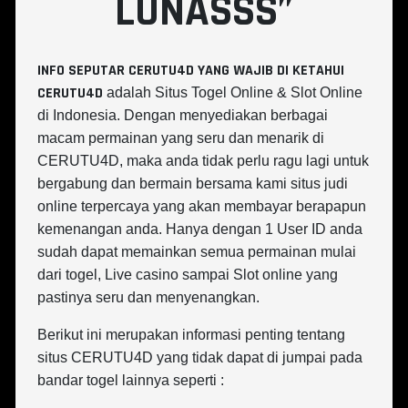
LUNASSS”
INFO SEPUTAR CERUTU4D YANG WAJIB DI KETAHUI
CERUTU4D
adalah Situs Togel Online & Slot Online
di Indonesia. Dengan menyediakan berbagai
macam permainan yang seru dan menarik di
CERUTU4D, maka anda tidak perlu ragu lagi untuk
bergabung dan bermain bersama kami situs judi
online terpercaya yang akan membayar berapapun
kemenangan anda. Hanya dengan 1 User ID anda
sudah dapat memainkan semua permainan mulai
dari togel, Live casino sampai Slot online yang
pastinya seru dan menyenangkan.
Berikut ini merupakan informasi penting tentang
situs CERUTU4D yang tidak dapat di jumpai pada
bandar togel lainnya seperti :