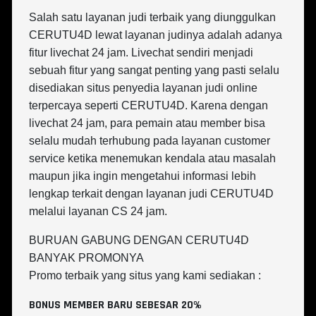
Salah satu layanan judi terbaik yang diunggulkan
CERUTU4D lewat layanan judinya adalah adanya
fitur livechat 24 jam. Livechat sendiri menjadi
sebuah fitur yang sangat penting yang pasti selalu
disediakan situs penyedia layanan judi online
terpercaya seperti CERUTU4D. Karena dengan
livechat 24 jam, para pemain atau member bisa
selalu mudah terhubung pada layanan customer
service ketika menemukan kendala atau masalah
maupun jika ingin mengetahui informasi lebih
lengkap terkait dengan layanan judi CERUTU4D
melalui layanan CS 24 jam.
BURUAN GABUNG DENGAN CERUTU4D
BANYAK PROMONYA
Promo terbaik yang situs yang kami sediakan :
BONUS MEMBER BARU SEBESAR 20%