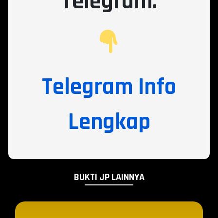
Telegram:
Telegram Info
Lengkap
BUKTI JP LAINNYA