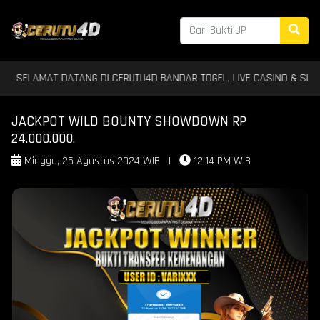
LAMAT DATANG DI CERUTU4D BANDAR TOGEL, LIVE CASINO & SLOT TERBA
JACKPOT WILD BOUNTY SHOWDOWN RP
24.000.000.
Minggu, 25 Agustus 2024 WIB
|
12:14 PM WIB