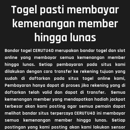
Togel pasti membayar
kemenangan member
hingga lunas
Bandar togel CERUTU4D merupakan bandar togel dan slot
online yang membayar semua kemenangan member
hingga lunas. Setiap pembayaran pada situs kami
dilakukan dengan cara transfer ke rekening tujuan yang
sudah di daftarkan pada situs togel online kami,
Pembayaran hanya dapat di proses jika rekening yang di
daftarkan telah valid dan dapat di transfer. Semua
kemenangan member yang mendapatkan hadiah jackpot
terbesar akan kami posting agar semua pemain dapat
melihat bandar situs terpercaya CERUTU4D ini membayar
semua kemenangan member hingga lunas. Setiap
postingan yang kami posting akan kami lakukan sensor