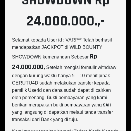
SHOWDOWN Rp
24.000.000.,-
Selamat kepada User id : VARI*** Telah berhasil
mendapatkan JACKPOT di WILD BOUNTY
Rp
SHOWDOWN kemenangan Sebesar
24.000.000,
Setelah mengisi formulir withdraw
dengan kurung waktu hanya 5 – 10 menit pihak
CERUTU4D sudah melakukan transfer kepada
pemilik Userid dan dana sudah dapat di cairkan
oleh pemenang. Bukti pembayaran yang kami
SAH
berikan merupakan bukti pembayaran yang
yang langsung di dapatkan melaui tanda transfer
transaksi dari Bank yang di tuju.