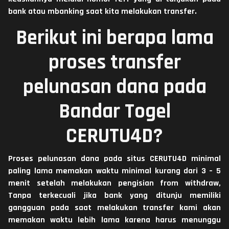
bank atau mbanking saat kita melakukan transfer.
Berikut ini berapa lama
proses transfer
pelunasan dana pada
Bandar Togel
CERUTU4D?
Proses pelunasan dana pada situs CERUTU4D minimal
paling lama memakan waktu minimal kurang dari 3 – 5
menit setelah melakukan pengisian from withdraw,
Tanpa terkecuali jika bank yang ditunju memiliki
gangguan pada saat melakukan transfer kami akan
memakan waktu lebih lama karena harus menunggu