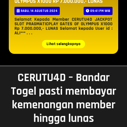
OLYMPUS X1000 RP 7.000.000,- LUNAS
RABU, 14 AGUSTUS 2024
09:41 PM WIB
Selamat Kepada Member CERUTU4D JACKPOT
SLOT PRAGMATICPLAY GATES OF OLYMPUS X1000
Rp 7.000.000,- LUNAS Selamat kepada User id :
ALI*** . . .
Lihat selengkapnya
CERUTU4D – Bandar
Togel pasti membayar
kemenangan member
hingga lunas