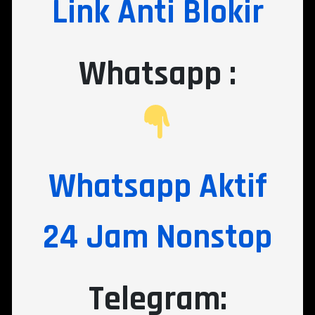
Link Anti Blokir
Whatsapp :
Whatsapp Aktif
24 Jam Nonstop
Telegram: