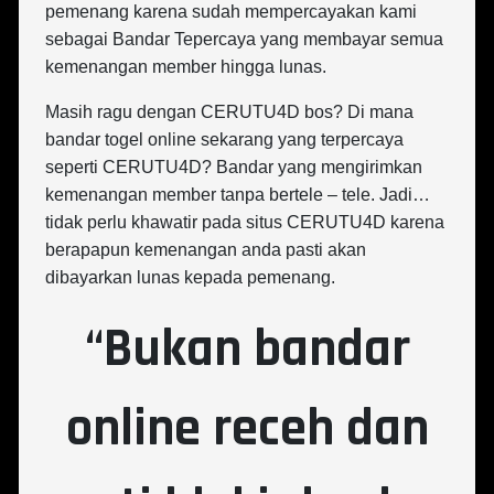
pemenang karena sudah mempercayakan kami
sebagai Bandar Tepercaya yang membayar semua
kemenangan member hingga lunas.
Masih ragu dengan CERUTU4D bos? Di mana
bandar togel online sekarang yang terpercaya
seperti CERUTU4D? Bandar yang mengirimkan
kemenangan member tanpa bertele – tele. Jadi…
tidak perlu khawatir pada situs CERUTU4D karena
berapapun kemenangan anda pasti akan
dibayarkan lunas kepada pemenang.
“Bukan bandar
online receh dan