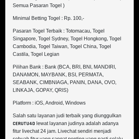
Semua Pasaran Togel )
Minimal Betting Togel : Rp. 100,-
Pasaran Togel Terbaik : Totomacau, Togel
Singapore, Togel Sydney, Togel Hongkong, Togel
Cambodia, Togel Taiwan, Togel China, Togel
Castila, Togel Legian
Pilihan Bank : Bank (BCA, BRI, BNI, MANDIRI,
DANAMON, MAYBANK, BSI, PERMATA,
SEABANK, CIMBNIAGA, PANIN, DANA, OVO,
LINKAJA, GOPAY, QRIS)
Platform : iOS, Android, Windows
Salah satu layanan judi terbaik yang diunggulkan
CERUTU4D
lewat layanan judinya adalah adanya
fitur livechat 24 jam. Livechat sendiri menjadi
sebuah fitur yang sangat penting yang pasti selalu