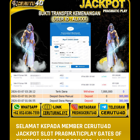
SELAMAT KEPADA MEMBER CERUTU4D
JACKPOT SLOT PRAGMATICPLAY GATES OF