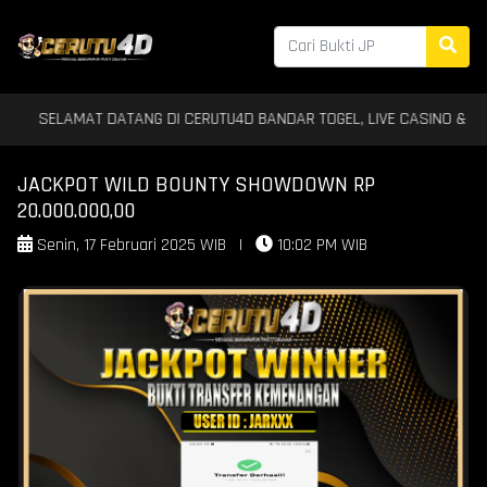
ELAMAT DATANG DI CERUTU4D BANDAR TOGEL, LIVE CASINO & SLOT TERB
JACKPOT WILD BOUNTY SHOWDOWN RP
20.000.000,00
Senin, 17 Februari 2025 WIB
|
10:02 PM WIB