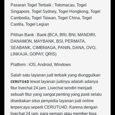
Pasaran Togel Terbaik : Totomacau, Togel
Singapore, Togel Sydney, Togel Hongkong, Togel
Cambodia, Togel Taiwan, Togel China, Togel
Castila, Togel Legian
Pilihan Bank : Bank (BCA, BRI, BNI, MANDIRI,
DANAMON, MAYBANK, BSI, PERMATA,
SEABANK, CIMBNIAGA, PANIN, DANA, OVO,
LINKAJA, GOPAY, QRIS)
Platform : iOS, Android, Windows
Salah satu layanan judi terbaik yang diunggulkan
CERUTU4D
lewat layanan judinya adalah adanya
fitur livechat 24 jam. Livechat sendiri menjadi
sebuah fitur yang sangat penting yang pasti selalu
disediakan situs penyedia layanan judi online
terpercaya seperti CERUTU4D. Karena dengan
livechat 24 jam, para pemain atau member bisa