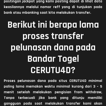
postingan jackpot yang kami posting dapat di lihat data
keasliannya melalui nomor reff yang di tunjukan pada
bank atau mbanking saat kita melakukan transfer.
Berikut ini berapa lama
proses transfer
pelunasan dana pada
Bandar Togel
CERUTU4D?
Proses pelunasan dana pada situs CERUTU4D minimal
paling lama memakan waktu minimal kurang dari 3 – 5
menit setelah melakukan pengisian from withdraw,
Tanpa terkecuali jika bank yang ditunju memiliki
gangguan pada saat melakukan transfer kami akan