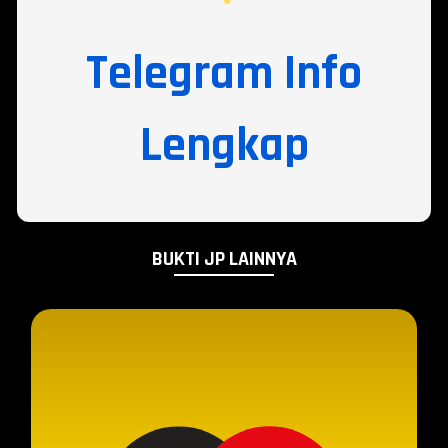
Telegram Info
Lengkap
BUKTI JP LAINNYA