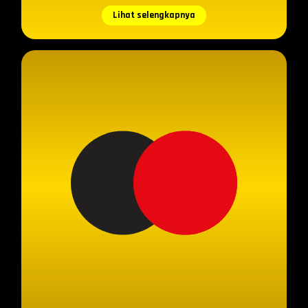
Lihat selengkapnya