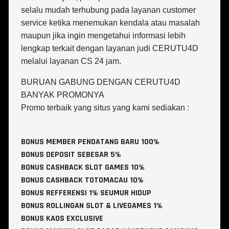
selalu mudah terhubung pada layanan customer
service ketika menemukan kendala atau masalah
maupun jika ingin mengetahui informasi lebih
lengkap terkait dengan layanan judi CERUTU4D
melalui layanan CS 24 jam.
BURUAN GABUNG DENGAN CERUTU4D
BANYAK PROMONYA
Promo terbaik yang situs yang kami sediakan :
BONUS MEMBER PENDATANG BARU 100%
BONUS DEPOSIT SEBESAR 5%
BONUS CASHBACK SLOT GAMES 10%
BONUS CASHBACK TOTOMACAU 10%
BONUS REFFERENSI 1% SEUMUR HIDUP
BONUS ROLLINGAN SLOT & LIVEGAMES 1%
BONUS KAOS EXCLUSIVE