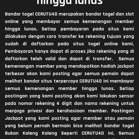
hingga lunas
Bandar togel CERUTU4D merupakan bandar togel dan slot
online yang membayar semua kemenangan member
hingga lunas. Setiap pembayaran pada situs kami
dilakukan dengan cara transfer ke rekening tujuan yang
sudah di daftarkan pada situs togel online kami,
Pembayaran hanya dapat di proses jika rekening yang di
daftarkan telah valid dan dapat di transfer. Semua
kemenangan member yang mendapatkan hadiah jackpot
terbesar akan kami posting agar semua pemain dapat
melihat bandar situs terpercaya CERUTU4D ini membayar
semua kemenangan member hingga lunas. Setiap
postingan yang kami posting akan kami lakukan sensor
pada nomor rekening 4 digit dan nama rekening untuk
menjaga privasi dan kerahasiaan member. Postingan
Jackpot yang kami posting agar member atau pemain
yang belum pernah bermain bisa melihat bandar togel
Bukan Kaleng Kaleng
Seperti CERUTU4D ini, Semua