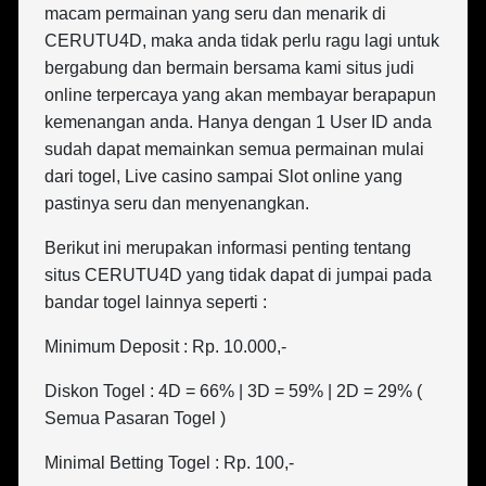
macam permainan yang seru dan menarik di
CERUTU4D, maka anda tidak perlu ragu lagi untuk
bergabung dan bermain bersama kami situs judi
online terpercaya yang akan membayar berapapun
kemenangan anda. Hanya dengan 1 User ID anda
sudah dapat memainkan semua permainan mulai
dari togel, Live casino sampai Slot online yang
pastinya seru dan menyenangkan.
Berikut ini merupakan informasi penting tentang
situs CERUTU4D yang tidak dapat di jumpai pada
bandar togel lainnya seperti :
Minimum Deposit : Rp. 10.000,-
Diskon Togel : 4D = 66% | 3D = 59% | 2D = 29% (
Semua Pasaran Togel )
Minimal Betting Togel : Rp. 100,-