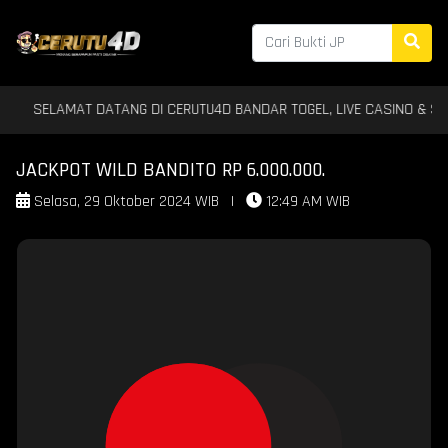
SELAMAT DATANG DI CERUTU4D BANDAR TOGEL, LIVE CASINO & SLOT TER
JACKPOT WILD BANDITO RP 6.000.000.
Selasa, 29 Oktober 2024 WIB
|
12:49 AM WIB