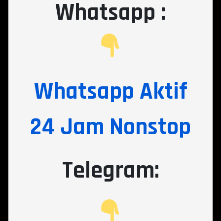
Whatsapp :
Whatsapp Aktif
24 Jam Nonstop
Telegram: