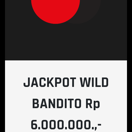
JACKPOT WILD
BANDITO Rp
6.000.000.,-