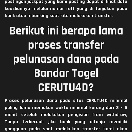
postingan jackpot yang kami posting dapat di lihat data
keasliannya melalui nomor reff yang di tunjukan pada
bank atau mbanking saat kita melakukan transfer.
Berikut ini berapa lama
proses transfer
pelunasan dana pada
Bandar Togel
CERUTU4D?
Proses pelunasan dana pada situs CERUTU4D minimal
paling lama memakan waktu minimal kurang dari 3 – 5
menit setelah melakukan pengisian from withdraw,
Tanpa terkecuali jika bank yang ditunju memiliki
gangguan pada saat melakukan transfer kami akan