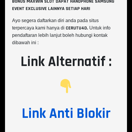
BONUS MAXWIN SLOT DAPAT HANDPHONE SAMSUNG
EVENT EXCLUSIVE LAINNYA SETIAP HARI
Ayo segera daftarkan diri anda pada situs
CERUTU4D.
terpercaya kami hanya di
Untuk info
pendaftaran lebih lanjut boleh hubungi kontak
dibawah ini :
Link Alternatif :
Link Anti Blokir