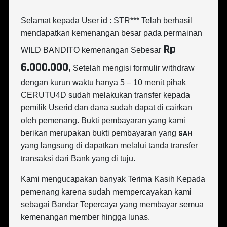
Selamat kepada User id : STR*** Telah berhasil
mendapatkan kemenangan besar pada permainan
Rp
WILD BANDITO kemenangan Sebesar
6.000.000,
Setelah mengisi formulir withdraw
dengan kurun waktu hanya 5 – 10 menit pihak
CERUTU4D sudah melakukan transfer kepada
pemilik Userid dan dana sudah dapat di cairkan
oleh pemenang. Bukti pembayaran yang kami
SAH
berikan merupakan bukti pembayaran yang
yang langsung di dapatkan melalui tanda transfer
transaksi dari Bank yang di tuju.
Kami mengucapakan banyak Terima Kasih Kepada
pemenang karena sudah mempercayakan kami
sebagai Bandar Tepercaya yang membayar semua
kemenangan member hingga lunas.