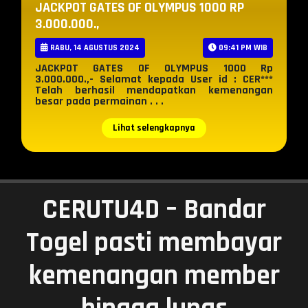
JACKPOT GATES OF OLYMPUS 1000 RP
3.000.000.,
RABU, 14 AGUSTUS 2024
09:41 PM WIB
JACKPOT GATES OF OLYMPUS 1000 Rp
3.000.000.,- Selamat kepada User id : CER***
Telah berhasil mendapatkan kemenangan
besar pada permainan . . .
Lihat selengkapnya
CERUTU4D – Bandar
Togel pasti membayar
kemenangan member