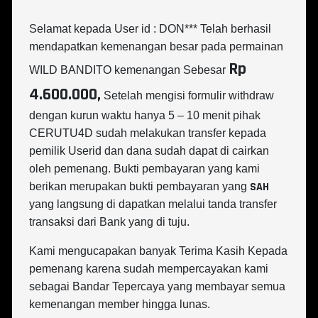
Selamat kepada User id : DON*** Telah berhasil
mendapatkan kemenangan besar pada permainan
Rp
WILD BANDITO kemenangan Sebesar
4.600.000,
Setelah mengisi formulir withdraw
dengan kurun waktu hanya 5 – 10 menit pihak
CERUTU4D sudah melakukan transfer kepada
pemilik Userid dan dana sudah dapat di cairkan
oleh pemenang. Bukti pembayaran yang kami
SAH
berikan merupakan bukti pembayaran yang
yang langsung di dapatkan melalui tanda transfer
transaksi dari Bank yang di tuju.
Kami mengucapakan banyak Terima Kasih Kepada
pemenang karena sudah mempercayakan kami
sebagai Bandar Tepercaya yang membayar semua
kemenangan member hingga lunas.