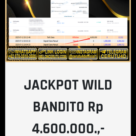
JACKPOT WILD
BANDITO Rp
4.600.000.,-