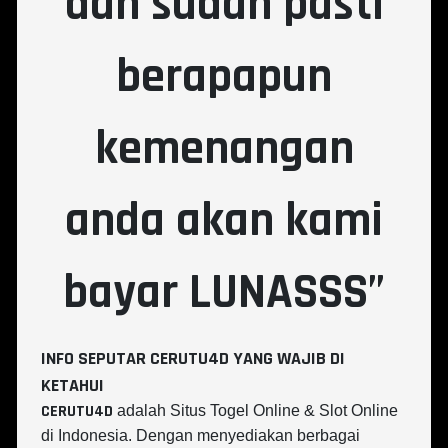
dan sudah pasti
berapapun
kemenangan
anda akan kami
bayar LUNASSS”
INFO SEPUTAR CERUTU4D YANG WAJIB DI
KETAHUI
CERUTU4D
adalah Situs Togel Online & Slot Online
di Indonesia. Dengan menyediakan berbagai