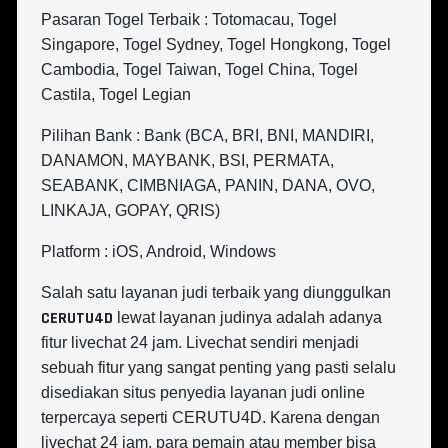
Pasaran Togel Terbaik : Totomacau, Togel
Singapore, Togel Sydney, Togel Hongkong, Togel
Cambodia, Togel Taiwan, Togel China, Togel
Castila, Togel Legian
Pilihan Bank : Bank (BCA, BRI, BNI, MANDIRI,
DANAMON, MAYBANK, BSI, PERMATA,
SEABANK, CIMBNIAGA, PANIN, DANA, OVO,
LINKAJA, GOPAY, QRIS)
Platform : iOS, Android, Windows
Salah satu layanan judi terbaik yang diunggulkan
CERUTU4D
lewat layanan judinya adalah adanya
fitur livechat 24 jam. Livechat sendiri menjadi
sebuah fitur yang sangat penting yang pasti selalu
disediakan situs penyedia layanan judi online
terpercaya seperti CERUTU4D. Karena dengan
livechat 24 jam, para pemain atau member bisa