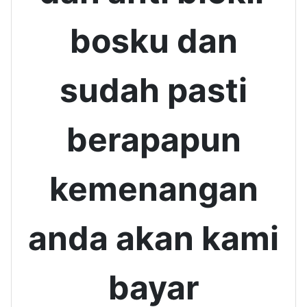
bosku dan
sudah pasti
berapapun
kemenangan
anda akan kami
bayar