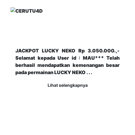
JACKPOT LUCKY NEKO RP
3.050.000,00
RABU, 14 AGUSTUS 2024
09:41 PM WIB
JACKPOT LUCKY NEKO Rp 3.050.000.,-
Selamat kepada User id : MAU*** Telah
berhasil mendapatkan kemenangan besar
pada permainan LUCKY NEKO . . .
Lihat selengkapnya
CERUTU4D – Bandar
Togel pasti