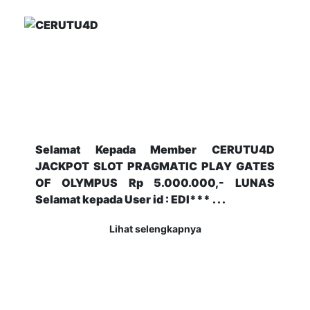
SELAMAT KEPADA MEMBER
CERUTU4D JACKPOT SLOT
PRAGMATIC PLAY GATES OF
OLYMPUS RP 5.000.000,- LUNAS
RABU, 14 AGUSTUS 2024
09:41 PM WIB
Selamat Kepada Member CERUTU4D
JACKPOT SLOT PRAGMATIC PLAY GATES
OF OLYMPUS Rp 5.000.000,- LUNAS
Selamat kepada User id : EDI*** . . .
Lihat selengkapnya
CERUTU4D – Bandar