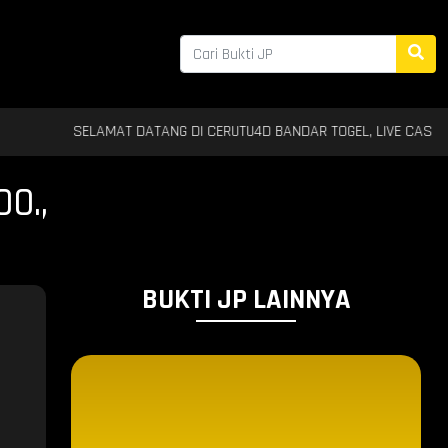
SELAMAT DATANG DI CERUTU4D BANDAR TOGEL, LIVE CASINO & SLOT T
0.,
BUKTI JP LAINNYA