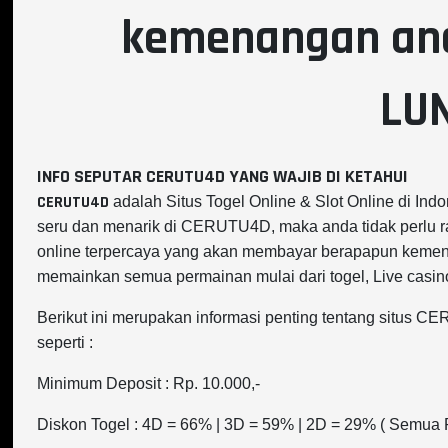
kemenangan and
LU
INFO SEPUTAR CERUTU4D YANG WAJIB DI KETAHUI
CERUTU4D
adalah Situs Togel Online & Slot Online di I
seru dan menarik di CERUTU4D, maka anda tidak perlu ra
online terpercaya yang akan membayar berapapun kemen
memainkan semua permainan mulai dari togel, Live casin
Berikut ini merupakan informasi penting tentang situs C
seperti :
Minimum Deposit : Rp. 10.000,-
Diskon Togel : 4D = 66% | 3D = 59% | 2D = 29% ( Semua 