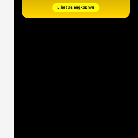
Lihat selengkapnya