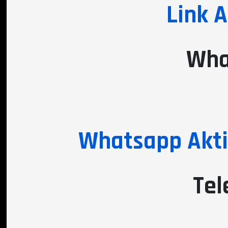
Link A
Wha
Whatsapp Akti
Tel