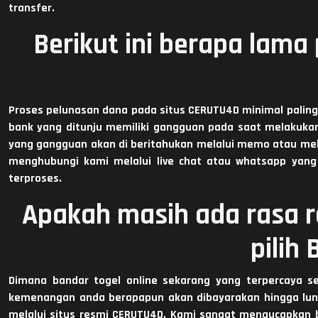
transfer.
Berikut ini berapa lama
Proses pelunasan dana pada situs CERUTU4D minimal paling
bank yang ditunju memiliki gangguan pada saat melakuka
yang gangguan akan di beritahukan melalui memo atau mel
menghubungi kami melalui live chat atau whatsapp yan
terproses.
Apakah masih ada rasa r
pilih
Dimana bandar togel online sekarang yang terpercaya s
kemenangan anda berapapun akan dibayarakan hingga luna
melalui situs resmi CERUTU4D. Kami sangat mengucapkan