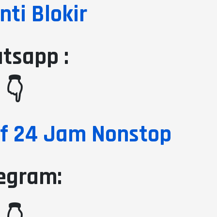
nti Blokir
tsapp :
👇
f 24 Jam Nonstop
egram: