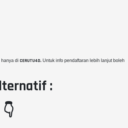
CERUTU4D.
i hanya di
Untuk info pendaftaran lebih lanjut boleh
lternatif :
👇