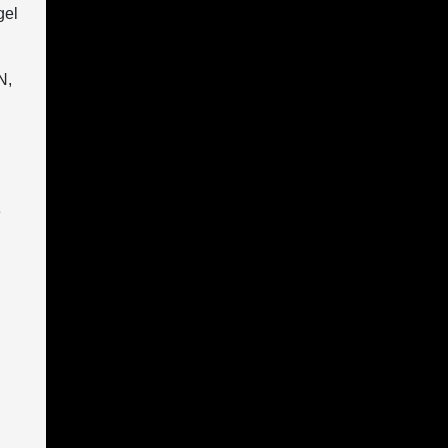
gel
N,
e