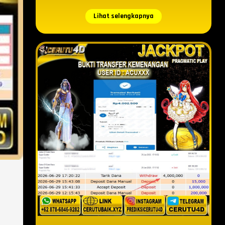
Lihat selengkapnya