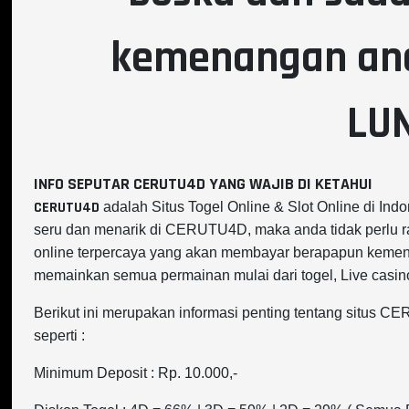
kemenangan and
LU
INFO SEPUTAR CERUTU4D YANG WAJIB DI KETAHUI
CERUTU4D
adalah Situs Togel Online & Slot Online di I
seru dan menarik di CERUTU4D, maka anda tidak perlu ra
online terpercaya yang akan membayar berapapun kemen
memainkan semua permainan mulai dari togel, Live casin
Berikut ini merupakan informasi penting tentang situs C
seperti :
Minimum Deposit : Rp. 10.000,-