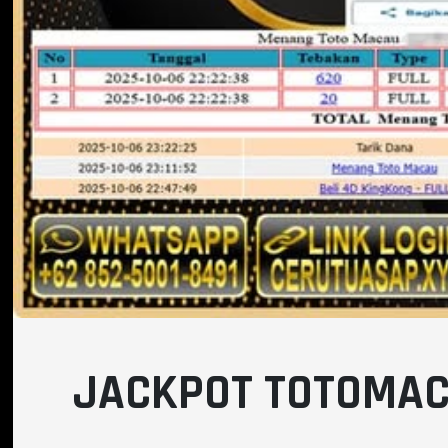
JACKPOT TOTOMACA