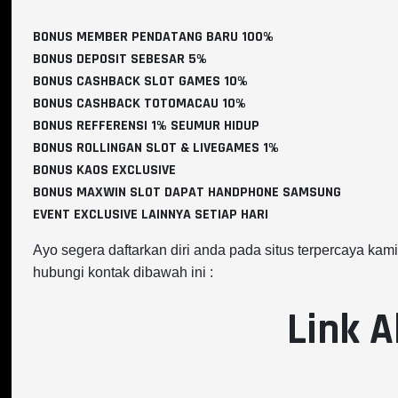
BONUS MEMBER PENDATANG BARU 100%
BONUS DEPOSIT SEBESAR 5%
BONUS CASHBACK SLOT GAMES 10%
BONUS CASHBACK TOTOMACAU 10%
BONUS REFFERENSI 1% SEUMUR HIDUP
BONUS ROLLINGAN SLOT & LIVEGAMES 1%
BONUS KAOS EXCLUSIVE
BONUS MAXWIN SLOT DAPAT HANDPHONE SAMSUNG
EVENT EXCLUSIVE LAINNYA SETIAP HARI
Ayo segera daftarkan diri anda pada situs terpercaya kam
hubungi kontak dibawah ini :
Link A