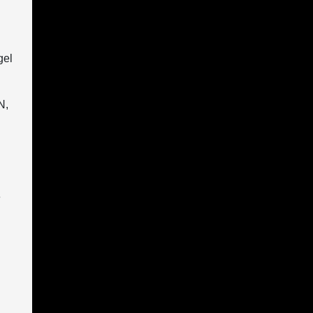
gel
N,
e