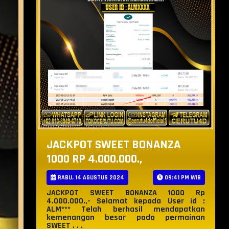
JACKPOT SWEET BONANZA
1000 RP 4.000.000.,
RABU, 14 AGUSTUS 2024
09:41 PM WIB
JACKPOT SWEET BONANZA 1000 Rp
4.000.000.,- Selamat kepada User id :
ALM*** Telah berhasil mendapatkan
kemenangan besar pada permainan
SWEET . . .