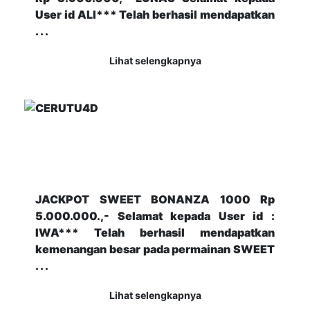
User id ALI*** Telah berhasil mendapatkan
. . .
Lihat selengkapnya
JACKPOT SWEET BONANZA 1000
RP 5.000.000.,
RABU, 14 AGUSTUS 2024
09:41 PM WIB
JACKPOT SWEET BONANZA 1000 Rp
5.000.000.,- Selamat kepada User id :
IWA*** Telah berhasil mendapatkan
kemenangan besar pada permainan SWEET
. . .
Lihat selengkapnya