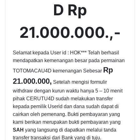
D Rp
21.000.000.,-
Selamat kepada User id : HOK*** Telah berhasil
mendapatkan kemenangan besar pada permainan
Rp
TOTOMACAU4D kemenangan Sebesar
21.000.000,
Setelah mengisi formulir
withdraw dengan kurun waktu hanya 5 – 10 menit
pihak CERUTU4D sudah melakukan transfer
kepada pemilik Userid dan dana sudah dapat di
cairkan oleh pemenang. Bukti pembayaran yang
kami berikan merupakan bukti pembayaran yang
SAH
yang langsung di dapatkan melalui tanda
transfer transaksi dari Bank yang di tuju.