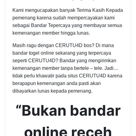
Kami mengucapakan banyak Terima Kasih Kepada
pemenang karena sudah mempercayakan kami
sebagai Bandar Tepercaya yang membayar semua
kemenangan member hingga lunas.
Masih ragu dengan CERUTU4D bos? Di mana
bandar togel online sekarang yang terpercaya
seperti CERUTU4D? Bandar yang mengirimkan
kemenangan member tanpa bertele – tele. Jadi…
tidak perlu khawatir pada situs CERUTU4D karena
berapapun kemenangan anda pasti akan
dibayarkan lunas kepada pemenang.
“Bukan bandar
online receh