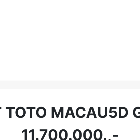
ACAU5D GAMES RP 11.
WIB
 TOTO MACAU5D 
11.700.000.,-