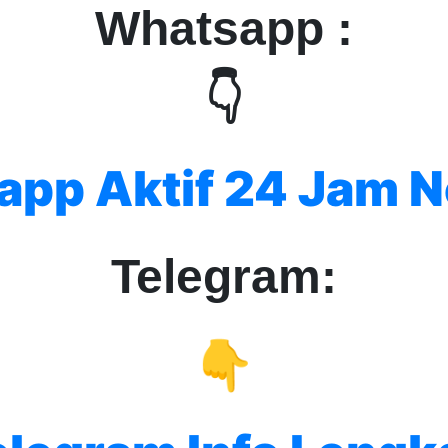
Whatsapp :
👇
pp Aktif 24 Jam 
Telegram:
👇