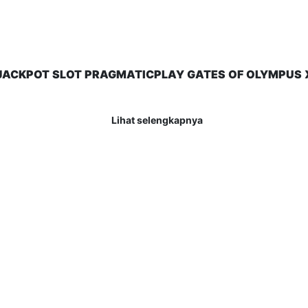
ER CERUTU4D JACKPOT SLOT PRAGM
0.000,- LUNAS
JACKPOT SLOT PRAGMATICPLAY GATES OF OLYMPUS X1
Lihat selengkapnya
dar Togel pasti memb
unas
togel dan slot online yang membayar semua kemenanga
fer ke rekening tujuan yang sudah di daftarkan pada sit