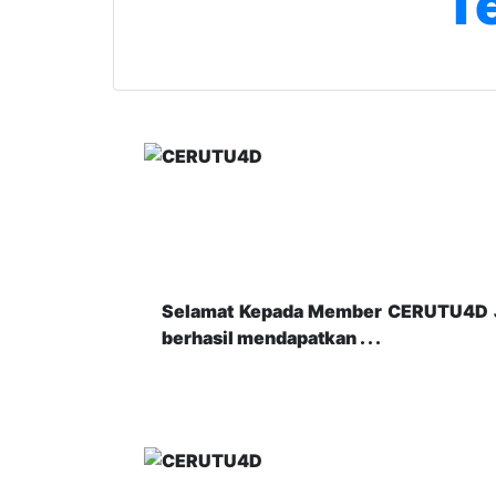
T
SELAMAT KEPADA MEMBE
LUNAS
RABU, 14 AGUSTUS 2024
Selamat Kepada Member CERUTU4D J
berhasil mendapatkan . . .