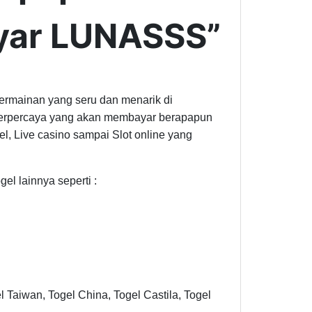
yar LUNASSS”
ermainan yang seru dan menarik di
 terpercaya yang akan membayar berapapun
 Live casino sampai Slot online yang
el lainnya seperti :
Taiwan, Togel China, Togel Castila, Togel