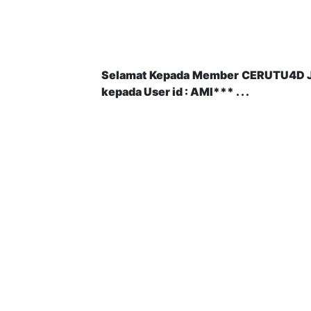
SELAMAT KEPADA MEMB
OLYMPUS X1000 RP 5.00
RABU, 14 AGUSTUS 2024
Selamat Kepada Member CERUTU4D 
kepada User id : AMI*** . . .
CERUTU4D – Ban
member hingga l
Bandar togel CERUTU4D merupakan bandar 
pada situs kami dilakukan dengan cara trans