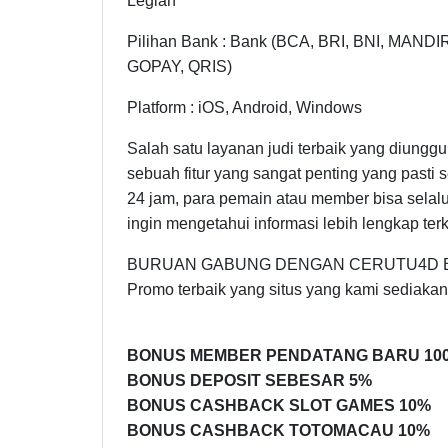
Legian
Pilihan Bank : Bank (BCA, BRI, BNI, M
GOPAY, QRIS)
Platform : iOS, Android, Windows
Salah satu layanan judi terbaik yang diungg
sebuah fitur yang sangat penting yang pasti
24 jam, para pemain atau member bisa sela
ingin mengetahui informasi lebih lengkap t
BURUAN GABUNG DENGAN CERUTU4D 
Promo terbaik yang situs yang kami sediakan
BONUS MEMBER PENDATANG BARU 10
BONUS DEPOSIT SEBESAR 5%
BONUS CASHBACK SLOT GAMES 10%
BONUS CASHBACK TOTOMACAU 10%