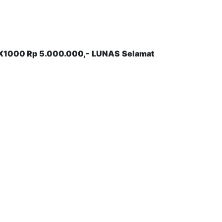
ATICPLAY GATES OF
09:41 PM WIB
000 Rp 5.000.000,- LUNAS Selamat
ayar kemenangan
n member hingga lunas. Setiap pembayaran
us togel online kami, Pembayaran hanya dapat