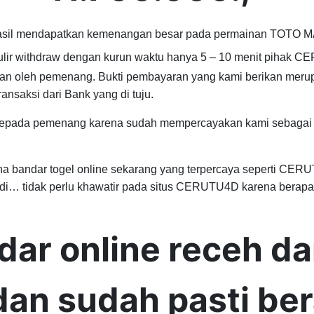
berhasil mendapatkan kemenangan besar pada permainan TO
ulir withdraw dengan kurun waktu hanya 5 – 10 menit pihak 
irkan oleh pemenang. Bukti pembayaran yang kami berikan mer
ransaksi dari Bank yang di tuju.
epada pemenang karena sudah mempercayakan kami sebagai
bandar togel online sekarang yang terpercaya seperti CER
adi… tidak perlu khawatir pada situs CERUTU4D karena bera
ar online receh dan
dan sudah pasti be