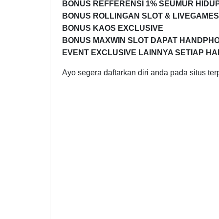
BONUS REFFERENSI 1% SEUMUR HIDU
BONUS ROLLINGAN SLOT & LIVEGAMES
BONUS KAOS EXCLUSIVE
BONUS MAXWIN SLOT DAPAT HANDPH
EVENT EXCLUSIVE LAINNYA SETIAP HA
Ayo segera daftarkan diri anda pada situs te