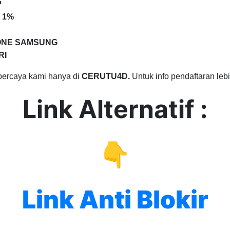
P
 1%
ONE SAMSUNG
RI
rpercaya kami hanya di
CERUTU4D.
Untuk info pendaftaran lebi
Link Alternatif :
👇
Link Anti Blokir