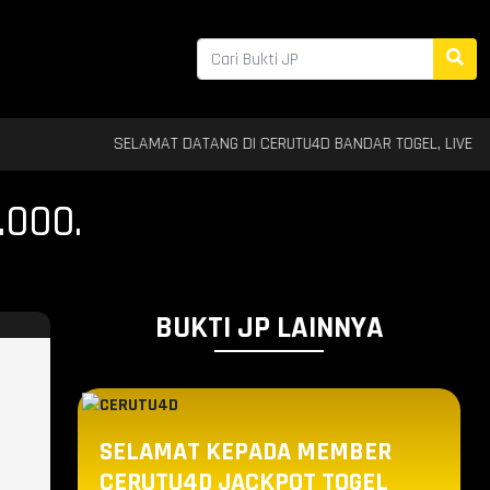
SELAMAT DATANG DI CERUTU4D BANDAR TOGEL, LIVE CASINO & 
000.
BUKTI JP LAINNYA
SELAMAT KEPADA MEMBER
CERUTU4D JACKPOT TOGEL