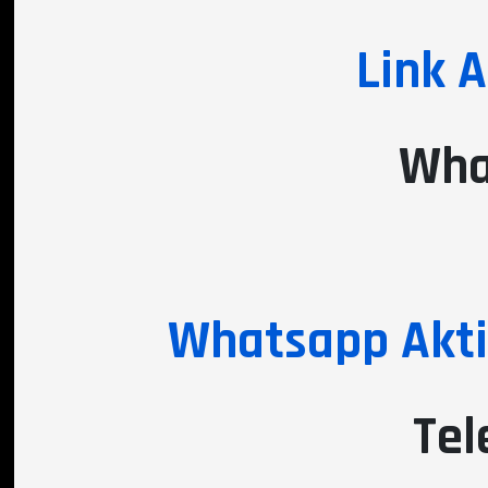
Link A
Wha
Whatsapp Akti
Tel