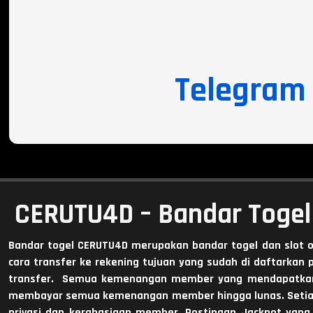
Telegram 
CERUTU4D – Bandar Toge
Bandar togel CERUTU4D merupakan bandar togel dan slot
cara transfer ke rekening tujuan yang sudah di daftarkan p
transfer. Semua kemenangan member yang mendapatkan ha
membayar semua kemenangan member hingga lunas. Setiap 
privasi dan kerahasiaan member. Postingan Jackpot yan