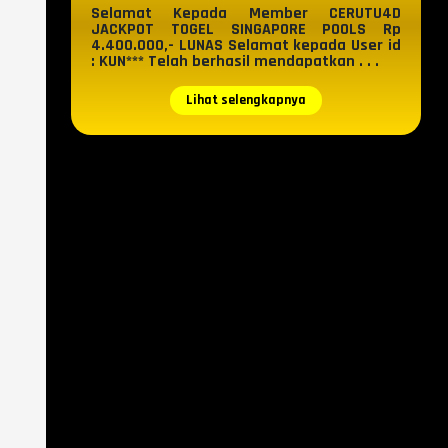
Selamat Kepada Member CERUTU4D
JACKPOT TOGEL SINGAPORE POOLS Rp
4.400.000,- LUNAS Selamat kepada User id
: KUN*** Telah berhasil mendapatkan . . .
Lihat selengkapnya