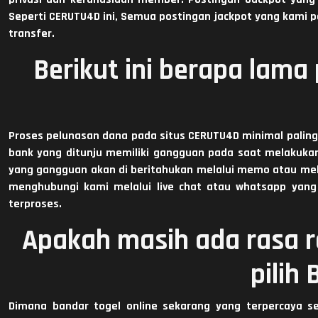
Seperti CERUTU4D ini, Semua postingan jackpot yang kami p
transfer.
Berikut ini berapa lama
Proses pelunasan dana pada situs CERUTU4D minimal paling
bank yang ditunju memiliki gangguan pada saat melakuka
yang gangguan akan di beritahukan melalui memo atau mel
menghubungi kami melalui live chat atau whatsapp yan
terproses.
Apakah masih ada rasa r
pilih
Dimana bandar togel online sekarang yang terpercaya s