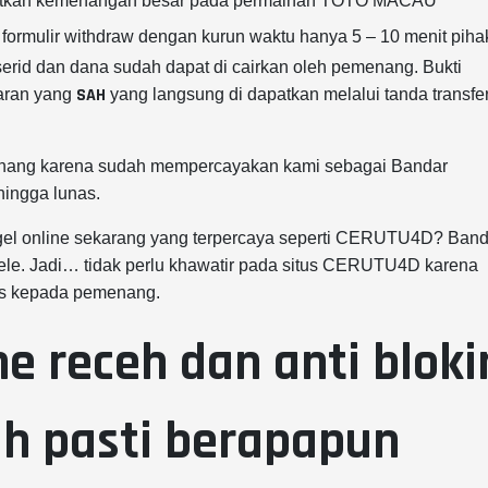
apatkan kemenangan besar pada permainan TOTO MACAU
formulir withdraw dengan kurun waktu hanya 5 – 10 menit piha
id dan dana sudah dapat di cairkan oleh pemenang. Bukti
SAH
aran yang
yang langsung di dapatkan melalui tanda transfe
ang karena sudah mempercayakan kami sebagai Bandar
ingga lunas.
l online sekarang yang terpercaya seperti CERUTU4D? Band
le. Jadi… tidak perlu khawatir pada situs CERUTU4D karena
as kepada pemenang.
e receh dan anti bloki
h pasti berapapun