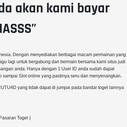
a akan kami bayar
NASSS”
ndonesia. Dengan menyediakan berbagai macam permainan yang
gu lagi untuk bergabung dan bermain bersama kami situs judi
angan anda. Hanya dengan 1 User ID anda sudah dapat
o sampai Slot online yang pastinya seru dan menyenangkan.
ERUTU4D yang tidak dapat di jumpai pada bandar togel lainnya
Pasaran Togel )