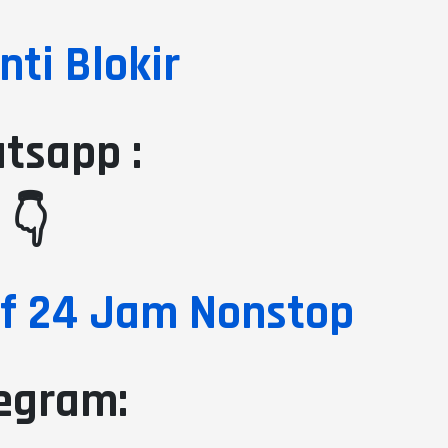
nti Blokir
tsapp :
👇
f 24 Jam Nonstop
egram: