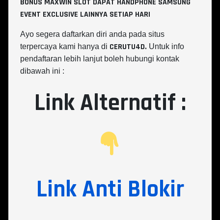
BONUS MAXWIN SLOT DAPAT HANDPHONE SAMSUNG
EVENT EXCLUSIVE LAINNYA SETIAP HARI
Ayo segera daftarkan diri anda pada situs
CERUTU4D.
terpercaya kami hanya di
Untuk info
pendaftaran lebih lanjut boleh hubungi kontak
dibawah ini :
Link Alternatif :
Link Anti Blokir