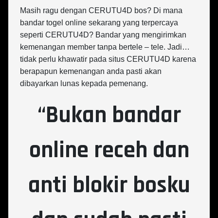
Masih ragu dengan CERUTU4D bos? Di mana
bandar togel online sekarang yang terpercaya
seperti CERUTU4D? Bandar yang mengirimkan
kemenangan member tanpa bertele – tele. Jadi…
tidak perlu khawatir pada situs CERUTU4D karena
berapapun kemenangan anda pasti akan
dibayarkan lunas kepada pemenang.
“Bukan bandar
online receh dan
anti blokir bosku