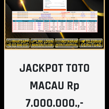
JACKPOT TOTO
MACAU Rp
7.000.000.,-