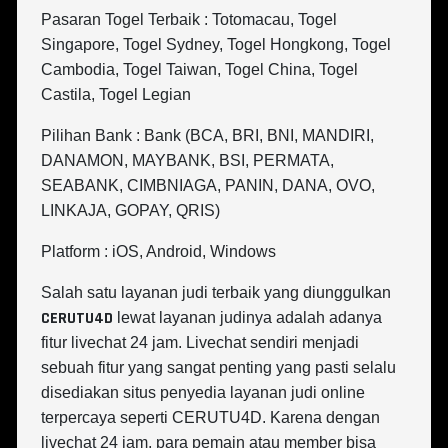
Pasaran Togel Terbaik : Totomacau, Togel
Singapore, Togel Sydney, Togel Hongkong, Togel
Cambodia, Togel Taiwan, Togel China, Togel
Castila, Togel Legian
Pilihan Bank : Bank (BCA, BRI, BNI, MANDIRI,
DANAMON, MAYBANK, BSI, PERMATA,
SEABANK, CIMBNIAGA, PANIN, DANA, OVO,
LINKAJA, GOPAY, QRIS)
Platform : iOS, Android, Windows
Salah satu layanan judi terbaik yang diunggulkan
CERUTU4D
lewat layanan judinya adalah adanya
fitur livechat 24 jam. Livechat sendiri menjadi
sebuah fitur yang sangat penting yang pasti selalu
disediakan situs penyedia layanan judi online
terpercaya seperti CERUTU4D. Karena dengan
livechat 24 jam, para pemain atau member bisa