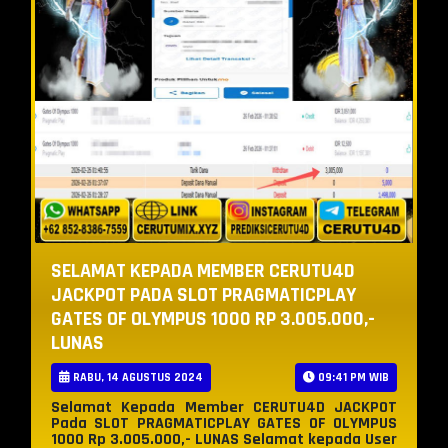
SELAMAT KEPADA MEMBER CERUTU4D
JACKPOT PADA SLOT PRAGMATICPLAY
GATES OF OLYMPUS 1000 RP 3.005.000,-
LUNAS
RABU, 14 AGUSTUS 2024
09:41 PM WIB
Selamat Kepada Member CERUTU4D JACKPOT
Pada SLOT PRAGMATICPLAY GATES OF OLYMPUS
1000 Rp 3.005.000,- LUNAS Selamat kepada User