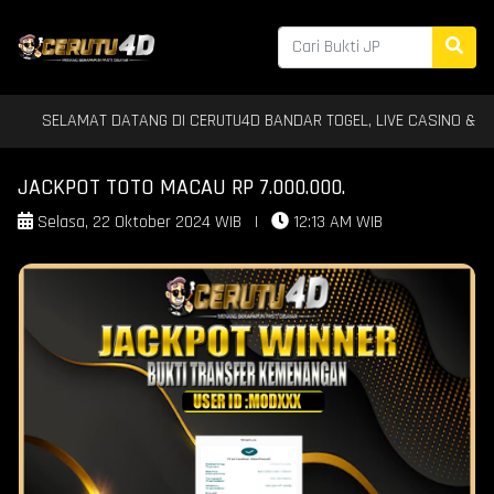
ELAMAT DATANG DI CERUTU4D BANDAR TOGEL, LIVE CASINO & SLOT TER
JACKPOT TOTO MACAU RP 7.000.000.
Selasa, 22 Oktober 2024 WIB
|
12:13 AM WIB