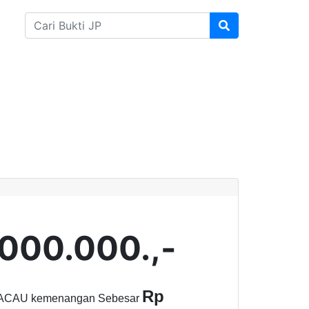
SELAMAT DATANG DI CERUTU4D BANDAR TOGEL, LI
000.000.,-
Rp
O MACAU kemenangan Sebesar