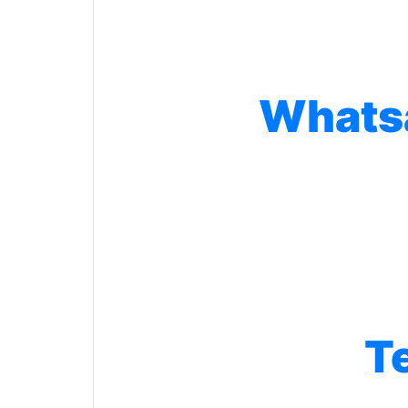
Whatsa
T