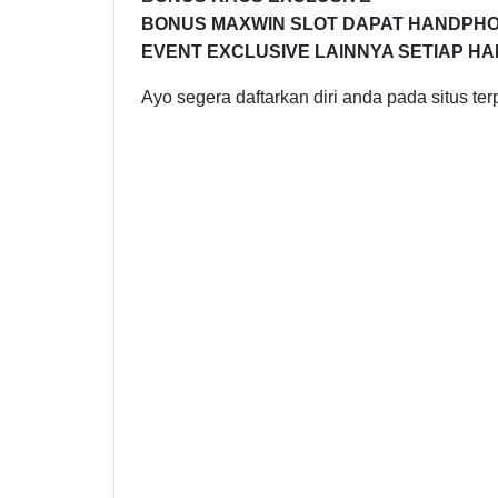
BONUS MAXWIN SLOT DAPAT HANDPH
EVENT EXCLUSIVE LAINNYA SETIAP HA
Ayo segera daftarkan diri anda pada situs te