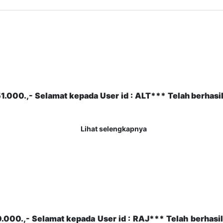
BUKTI JP LAINNYA
2 RP 3.051.000.,
00.,- Selamat kepada User id : ALT*** Telah berhasi
Lihat selengkapnya
 RP 4.000.000.,
.,- Selamat kepada User id : RAJ*** Telah berhasi