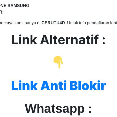
ONE SAMSUNG
RI
rpercaya kami hanya di
CERUTU4D.
Untuk info pendaftaran lebi
Link Alternatif :
Link Anti Blokir
Whatsapp :