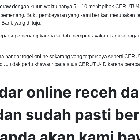
thdraw dengan kurun waktu hanya 5 – 10 menit pihak CERUTU4
eh pemenang. Bukti pembayaran yang kami berikan merupakan 
 Bank yang di tuju.
epada pemenang karena sudah mempercayakan kami sebagai
bandar togel online sekarang yang terpercaya seperti CER
adi… tidak perlu khawatir pada situs CERUTU4D karena bera
ar online receh dan
dan sudah pasti be
anda akan kami ba