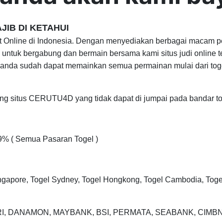
IB DI KETAHUI
ot Online di Indonesia. Dengan menyediakan berbagai macam p
 untuk bergabung dan bermain bersama kami situs judi online
nda sudah dapat memainkan semua permainan mulai dari togel,
ang situs CERUTU4D yang tidak dapat di jumpai pada bandar tog
29% ( Semua Pasaran Togel )
ngapore, Togel Sydney, Togel Hongkong, Togel Cambodia, Togel 
ANDIRI, DANAMON, MAYBANK, BSI, PERMATA, SEABANK, CIMB