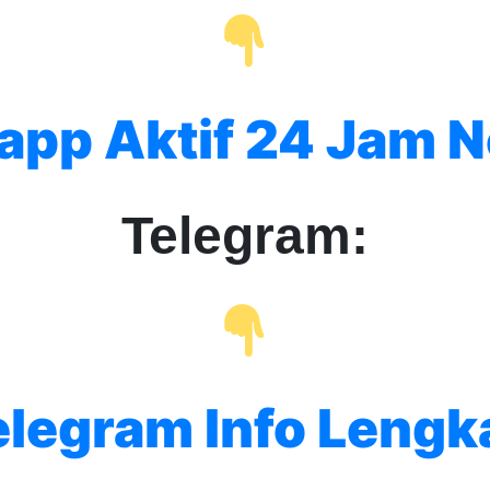
pp Aktif 24 Jam 
Telegram:
elegram Info Lengk