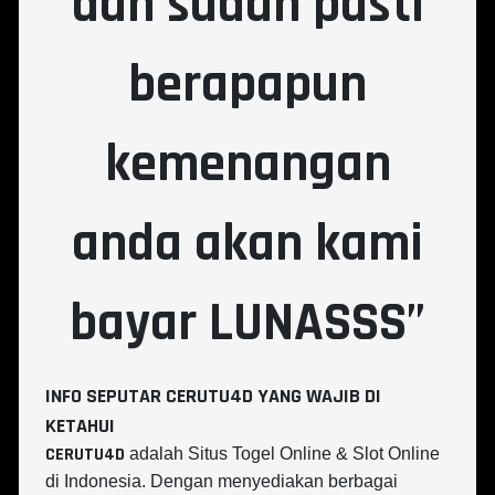
dan sudah pasti
berapapun
kemenangan
anda akan kami
bayar LUNASSS”
INFO SEPUTAR CERUTU4D YANG WAJIB DI
KETAHUI
CERUTU4D
adalah Situs Togel Online & Slot Online
di Indonesia. Dengan menyediakan berbagai