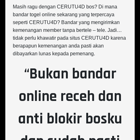
Masih ragu dengan CERUTU4D bos? Di mana
bandar togel online sekarang yang terpercaya
seperti CERUTU4D? Bandar yang mengirimkan
kemenangan member tanpa bertele – tele. Jadi…
tidak perlu khawatir pada situs CERUTU4D karena
berapapun kemenangan anda pasti akan
dibayarkan lunas kepada pemenang.
“Bukan bandar
online receh dan
anti blokir bosku