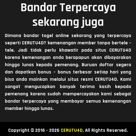
Bandar Terpercaya
sekarang juga
Dimana bandar togel online sekarang yang terpercaya
seperti CERUTU4D? kemenangan member tanpa bertele –
tele. Jadi tidak perlu khawatir pada situs CERUTU4D
karena kemenangan anda berapapun akan dibayarakan
hingga lunas kepada pemenang. Buruan daftar segera
dan dapatkan bonus – bonus terbesar setiap hari yang
bisa anda mainkan melalui situs resmi CERUTU4D. Kami
sangat mengucapkan banyak terima kasih kepada
pemenang karena sudah mempercayakan kami sebagai
bandar terpercaya yang membayar semua kemenangan
member hingga lunas.
Copyright © 2016 - 2026
CERUTU4D
, All Rights Reserved.