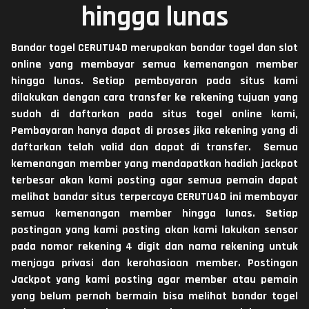
hingga lunas
Bandar togel CERUTU4D merupakan bandar togel dan slot
online yang membayar semua kemenangan member
hingga lunas. Setiap pembayaran pada situs kami
dilakukan dengan cara transfer ke rekening tujuan yang
sudah di daftarkan pada situs togel online kami,
Pembayaran hanya dapat di proses jika rekening yang di
daftarkan telah valid dan dapat di transfer. Semua
kemenangan member yang mendapatkan hadiah jackpot
terbesar akan kami posting agar semua pemain dapat
melihat bandar situs terpercaya CERUTU4D ini membayar
semua kemenangan member hingga lunas. Setiap
postingan yang kami posting akan kami lakukan sensor
pada nomor rekening 4 digit dan nama rekening untuk
menjaga privasi dan kerahasiaan member. Postingan
Jackpot yang kami posting agar member atau pemain
yang belum pernah bermain bisa melihat bandar togel