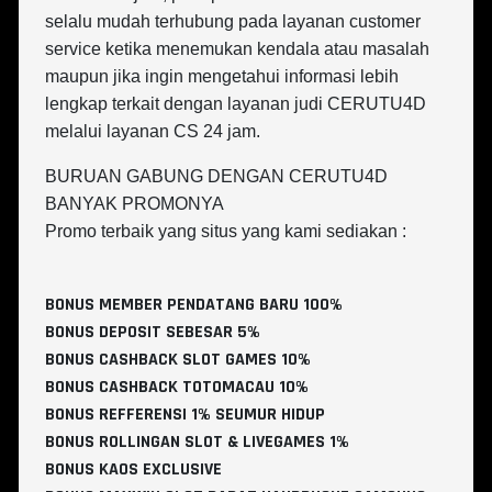
selalu mudah terhubung pada layanan customer
service ketika menemukan kendala atau masalah
maupun jika ingin mengetahui informasi lebih
lengkap terkait dengan layanan judi CERUTU4D
melalui layanan CS 24 jam.
BURUAN GABUNG DENGAN CERUTU4D
BANYAK PROMONYA
Promo terbaik yang situs yang kami sediakan :
BONUS MEMBER PENDATANG BARU 100%
BONUS DEPOSIT SEBESAR 5%
BONUS CASHBACK SLOT GAMES 10%
BONUS CASHBACK TOTOMACAU 10%
BONUS REFFERENSI 1% SEUMUR HIDUP
BONUS ROLLINGAN SLOT & LIVEGAMES 1%
BONUS KAOS EXCLUSIVE