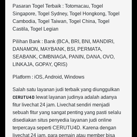
Pasaran Togel Terbaik : Totomacau, Togel
Singapore, Togel Sydney, Togel Hongkong, Togel
Cambodia, Togel Taiwan, Togel China, Togel
Castila, Togel Legian
Pilihan Bank : Bank (BCA, BRI, BNI, MANDIRI,
DANAMON, MAYBANK, BSI, PERMATA,
SEABANK, CIMBNIAGA, PANIN, DANA, OVO,
LINKAJA, GOPAY, QRIS)
Platform : iOS, Android, Windows
Salah satu layanan judi terbaik yang diunggulkan
CERUTU4D
lewat layanan judinya adalah adanya
fitur livechat 24 jam. Livechat sendiri menjadi
sebuah fitur yang sangat penting yang pasti selalu
disediakan situs penyedia layanan judi online
terpercaya seperti CERUTU4D. Karena dengan
livechat 24 jam, para pemain atau member bisa