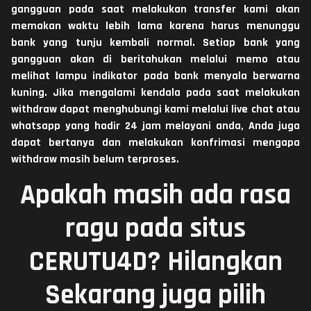
gangguan pada saat melakukan transfer kami akan
memakan waktu lebih lama karena harus menunggu
bank yang tunju kembali normal. Setiap bank yang
gangguan akan di beritahukan melalui memo atau
melihat lampu indikator pada bank menyala berwarna
kuning. Jika mengalami kendala pada saat melakukan
withdraw dapat menghubungi kami melalui live chat atau
whatsapp yang hadir 24 jam melayani anda, Anda juga
dapat bertanya dan melakukan konfrimasi mengapa
withdraw masih belum terproses.
Apakah masih ada rasa
ragu pada situs
CERUTU4D? Hilangkan
Sekarang juga pilih