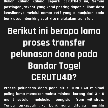
Bukan Kaleng Kaleng
Seperti CERUTU4D ini, Semua
postingan jackpot yang kami posting dapat di lihat data
keasliannya melalui nomor reff yang di tunjukan pada
bank atau mbanking saat kita melakukan transfer.
Berikut ini berapa lama
proses transfer
pelunasan dana pada
Bandar Togel
CERUTU4D?
Proses pelunasan dana pada situs CERUTU4D minimal
paling lama memakan waktu minimal kurang dari 3 – 5
menit setelah melakukan pengisian from withdraw,
Tanpa terkecuali jika bank yang ditunju memiliki