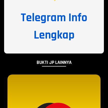
Telegram Info
Lengkap
BUKTI JP LAINNYA