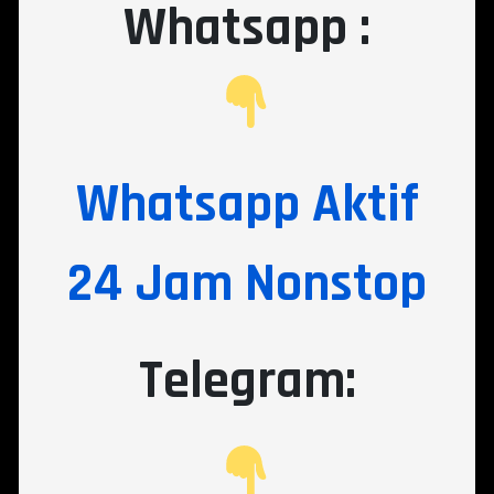
Whatsapp :
Whatsapp Aktif
24 Jam Nonstop
Telegram: