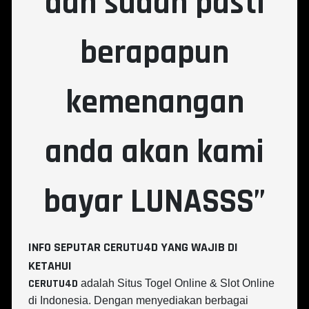
dan sudah pasti
berapapun
kemenangan
anda akan kami
bayar LUNASSS”
INFO SEPUTAR CERUTU4D YANG WAJIB DI
KETAHUI
CERUTU4D
adalah Situs Togel Online & Slot Online
di Indonesia. Dengan menyediakan berbagai