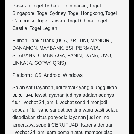
Pasaran Togel Terbaik : Totomacau, Togel
Singapore, Togel Sydney, Togel Hongkong, Togel
Cambodia, Togel Taiwan, Togel China, Togel
Castila, Togel Legian
Pilihan Bank : Bank (BCA, BRI, BNI, MANDIRI,
DANAMON, MAYBANK, BSI, PERMATA,
SEABANK, CIMBNIAGA, PANIN, DANA, OVO,
LINKAJA, GOPAY, QRIS)
Platform : iOS, Android, Windows
Salah satu layanan judi terbaik yang diunggulkan
CERUTU4D
lewat layanan judinya adalah adanya
fitur livechat 24 jam. Livechat sendiri menjadi
sebuah fitur yang sangat penting yang pasti selalu
disediakan situs penyedia layanan judi online
terpercaya seperti CERUTU4D. Karena dengan
livechat 24 jam, para pemain atau member bisa