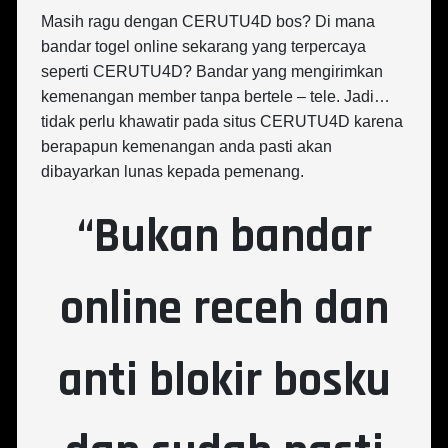
Masih ragu dengan CERUTU4D bos? Di mana
bandar togel online sekarang yang terpercaya
seperti CERUTU4D? Bandar yang mengirimkan
kemenangan member tanpa bertele – tele. Jadi…
tidak perlu khawatir pada situs CERUTU4D karena
berapapun kemenangan anda pasti akan
dibayarkan lunas kepada pemenang.
“Bukan bandar
online receh dan
anti blokir bosku