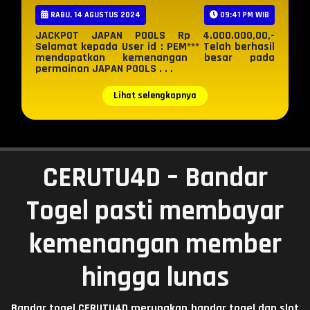
RABU, 14 AGUSTUS 2024
09:41 PM WIB
JACKPOT JAPAN POOLS Rp 4.000.000,00,-
Selamat kepada User id : PEM*** Telah berhasil
mendapatkan kemenangan besar pada
permainan JAPAN POOLS . . .
Lihat selengkapnya
CERUTU4D – Bandar
Togel pasti membayar
kemenangan member
hingga lunas
Bandar togel CERUTU4D merupakan bandar togel dan slot