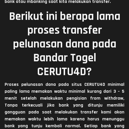
bank atau mbanking saat kita melakukan transfer.
Berikut ini berapa lama
proses transfer
pelunasan dana pada
Bandar Togel
CERUTU4D?
Proses pelunasan dana pada situs CERUTU4D minimal
paling lama memakan waktu minimal kurang dari 3 – 5
menit setelah melakukan pengisian from withdraw,
Tanpa terkecuali jika bank yang ditunju memiliki
gangguan pada saat melakukan transfer kami akan
memakan waktu lebih lama karena harus menunggu
bank yang tunju kembali normal. Setiap bank yang