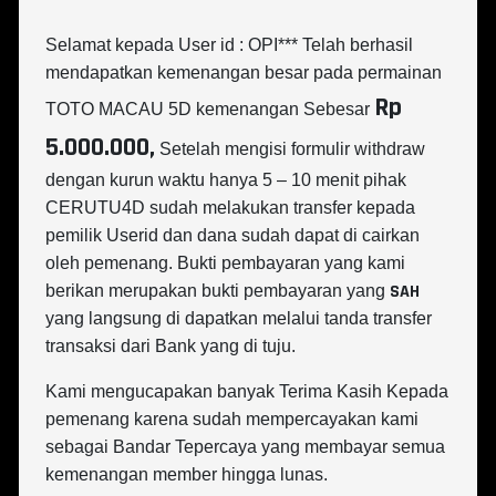
Selamat kepada User id : OPI*** Telah berhasil
mendapatkan kemenangan besar pada permainan
Rp
TOTO MACAU 5D kemenangan Sebesar
5.000.000,
Setelah mengisi formulir withdraw
dengan kurun waktu hanya 5 – 10 menit pihak
CERUTU4D sudah melakukan transfer kepada
pemilik Userid dan dana sudah dapat di cairkan
oleh pemenang. Bukti pembayaran yang kami
SAH
berikan merupakan bukti pembayaran yang
yang langsung di dapatkan melalui tanda transfer
transaksi dari Bank yang di tuju.
Kami mengucapakan banyak Terima Kasih Kepada
pemenang karena sudah mempercayakan kami
sebagai Bandar Tepercaya yang membayar semua
kemenangan member hingga lunas.