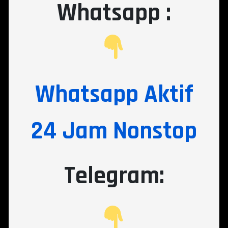
Whatsapp :
Whatsapp Aktif
24 Jam Nonstop
Telegram: