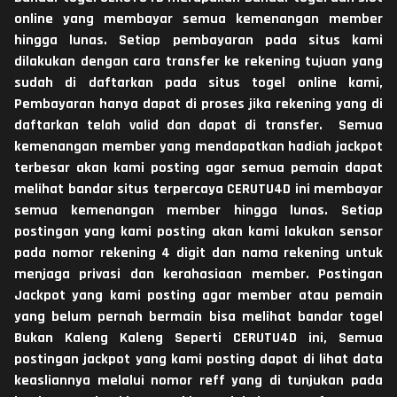
online yang membayar semua kemenangan member
hingga lunas. Setiap pembayaran pada situs kami
dilakukan dengan cara transfer ke rekening tujuan yang
sudah di daftarkan pada situs togel online kami,
Pembayaran hanya dapat di proses jika rekening yang di
daftarkan telah valid dan dapat di transfer. Semua
kemenangan member yang mendapatkan hadiah jackpot
terbesar akan kami posting agar semua pemain dapat
melihat bandar situs terpercaya CERUTU4D ini membayar
semua kemenangan member hingga lunas. Setiap
postingan yang kami posting akan kami lakukan sensor
pada nomor rekening 4 digit dan nama rekening untuk
menjaga privasi dan kerahasiaan member. Postingan
Jackpot yang kami posting agar member atau pemain
yang belum pernah bermain bisa melihat bandar togel
Bukan Kaleng Kaleng
Seperti CERUTU4D ini, Semua
postingan jackpot yang kami posting dapat di lihat data
keasliannya melalui nomor reff yang di tunjukan pada