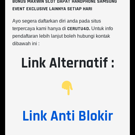
BONUS MAXWIN SLOT DAPAT HANDPHONE SAMSUNG
EVENT EXCLUSIVE LAINNYA SETIAP HARI
Ayo segera daftarkan diri anda pada situs
CERUTU4D.
terpercaya kami hanya di
Untuk info
pendaftaran lebih lanjut boleh hubungi kontak
dibawah ini :
Link Alternatif :
Link Anti Blokir