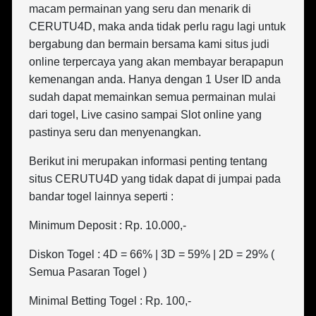
macam permainan yang seru dan menarik di
CERUTU4D, maka anda tidak perlu ragu lagi untuk
bergabung dan bermain bersama kami situs judi
online terpercaya yang akan membayar berapapun
kemenangan anda. Hanya dengan 1 User ID anda
sudah dapat memainkan semua permainan mulai
dari togel, Live casino sampai Slot online yang
pastinya seru dan menyenangkan.
Berikut ini merupakan informasi penting tentang
situs CERUTU4D yang tidak dapat di jumpai pada
bandar togel lainnya seperti :
Minimum Deposit : Rp. 10.000,-
Diskon Togel : 4D = 66% | 3D = 59% | 2D = 29% (
Semua Pasaran Togel )
Minimal Betting Togel : Rp. 100,-