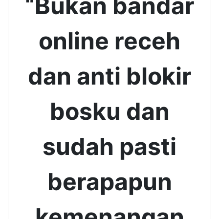
“Bukan bandar
online receh
dan anti blokir
bosku dan
sudah pasti
berapapun
kemenangan