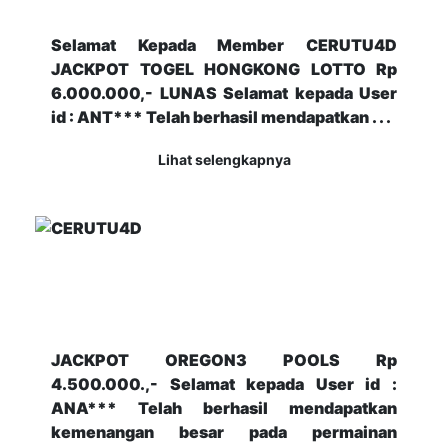
RABU, 14 AGUSTUS 2024
09:41 PM WIB
Selamat Kepada Member CERUTU4D
JACKPOT TOGEL HONGKONG LOTTO Rp
6.000.000,- LUNAS Selamat kepada User
id : ANT*** Telah berhasil mendapatkan . . .
Lihat selengkapnya
JACKPOT OREGON3 POOLS RP
4.500.000.,
RABU, 14 AGUSTUS 2024
09:41 PM WIB
JACKPOT OREGON3 POOLS Rp
4.500.000.,- Selamat kepada User id :
ANA*** Telah berhasil mendapatkan
kemenangan besar pada permainan