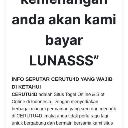
anda akan kami
bayar
LUNASSS”
INFO SEPUTAR CERUTU4D YANG WAJIB
DI KETAHUI
CERUTU4D
adalah Situs Togel Online & Slot
Online di Indonesia. Dengan menyediakan
berbagai macam permainan yang seru dan menarik
di CERUTU4D, maka anda tidak perlu ragu lagi
untuk bergabung dan bermain bersama kami situs