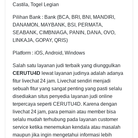
Castila, Togel Legian
Pilihan Bank : Bank (BCA, BRI, BNI, MANDIRI,
DANAMON, MAYBANK, BSI, PERMATA,
SEABANK, CIMBNIAGA, PANIN, DANA, OVO,
LINKAJA, GOPAY, QRIS)
Platform : iOS, Android, Windows
Salah satu layanan judi terbaik yang diunggulkan
CERUTU4D
lewat layanan judinya adalah adanya
fitur livechat 24 jam. Livechat sendiri menjadi
sebuah fitur yang sangat penting yang pasti selalu
disediakan situs penyedia layanan judi online
terpercaya seperti CERUTU4D. Karena dengan
livechat 24 jam, para pemain atau member bisa
selalu mudah terhubung pada layanan customer
service ketika menemukan kendala atau masalah
maupun jika ingin mengetahui informasi lebih