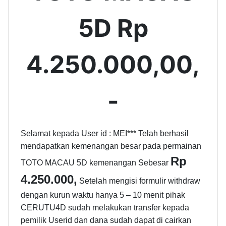
5D Rp
4.250.000,00,
-
Selamat kepada User id : MEI*** Telah berhasil
mendapatkan kemenangan besar pada permainan
Rp
TOTO MACAU 5D kemenangan Sebesar
4.250.000,
Setelah mengisi formulir withdraw
dengan kurun waktu hanya 5 – 10 menit pihak
CERUTU4D sudah melakukan transfer kepada
pemilik Userid dan dana sudah dapat di cairkan