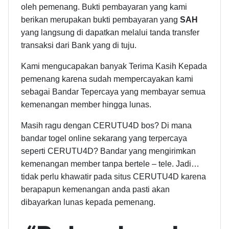
oleh pemenang. Bukti pembayaran yang kami
berikan merupakan bukti pembayaran yang
SAH
yang langsung di dapatkan melalui tanda transfer
transaksi dari Bank yang di tuju.
Kami mengucapakan banyak Terima Kasih Kepada
pemenang karena sudah mempercayakan kami
sebagai Bandar Tepercaya yang membayar semua
kemenangan member hingga lunas.
Masih ragu dengan CERUTU4D bos? Di mana
bandar togel online sekarang yang terpercaya
seperti CERUTU4D? Bandar yang mengirimkan
kemenangan member tanpa bertele – tele. Jadi…
tidak perlu khawatir pada situs CERUTU4D karena
berapapun kemenangan anda pasti akan
dibayarkan lunas kepada pemenang.