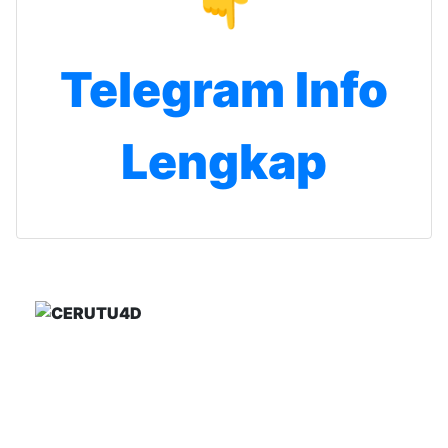
👇
Telegram Info
Lengkap
BUKTI JP LAINNYA
SELAMAT KEPADA MEMBER
CERUTU4D JACKPOT TOGEL
HONGKONG LOTTO RP 6.000.000,-
LUNAS