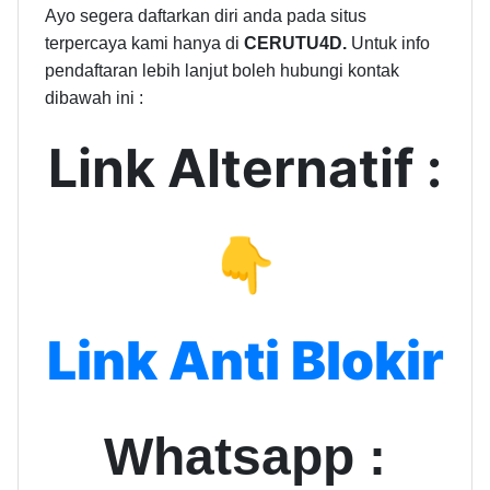
Ayo segera daftarkan diri anda pada situs
terpercaya kami hanya di
CERUTU4D.
Untuk info
pendaftaran lebih lanjut boleh hubungi kontak
dibawah ini :
Link Alternatif :
👇
Link Anti Blokir
Whatsapp :