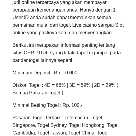
judi online terpercaya yang akan membayar
berapapun kemenangan anda. Hanya dengan 1
User ID anda sudah dapat memainkan semua
permainan mulai dari togel, Live casino sampai Slot
online yang pastinya seru dan menyenangkan.
Berikut ini merupakan informasi penting tentang
situs CERUTU4D yang tidak dapat di jumpai pada
bandar togel lainnya seperti :
Minimum Deposit : Rp. 10.000,-
Diskon Togel : 4D = 66% | 3D = 59% | 2D = 29% (
Semua Pasaran Togel )
Minimal Betting Togel : Rp. 100,-
Pasaran Togel Terbaik : Totomacau, Togel
Singapore, Togel Sydney, Togel Hongkong, Togel
Cambodia, Togel Taiwan, Togel China, Togel