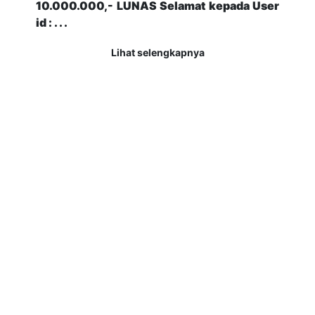
10.000.000,- LUNAS Selamat kepada User
id : . . .
Lihat selengkapnya
CERUTU4D – Bandar
Togel pasti
membayar
kemenangan member
hingga lunas
Bandar togel CERUTU4D merupakan bandar togel