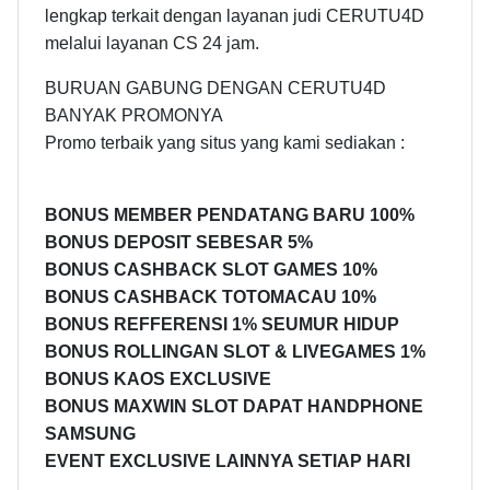
lengkap terkait dengan layanan judi CERUTU4D
melalui layanan CS 24 jam.
BURUAN GABUNG DENGAN CERUTU4D
BANYAK PROMONYA
Promo terbaik yang situs yang kami sediakan :
BONUS MEMBER PENDATANG BARU 100%
BONUS DEPOSIT SEBESAR 5%
BONUS CASHBACK SLOT GAMES 10%
BONUS CASHBACK TOTOMACAU 10%
BONUS REFFERENSI 1% SEUMUR HIDUP
BONUS ROLLINGAN SLOT & LIVEGAMES 1%
BONUS KAOS EXCLUSIVE
BONUS MAXWIN SLOT DAPAT HANDPHONE
SAMSUNG
EVENT EXCLUSIVE LAINNYA SETIAP HARI