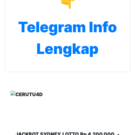
👇
Telegram Info
Lengkap
BUKTI JP LAINNYA
JACKPOT SYDNEY LOTTO RP
4.200.000.
RABU, 14 AGUSTUS 2024
09:41 PM WIB
JACKPOT SYDNEY LOTTO Rp 4.200.000.,-