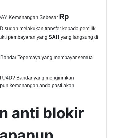
Rp
NADAY Kemenangan Sebesar
D sudah melakukan transfer kepada pemilik
bukti pembayaran yang
SAH
yang langsung di
 Bandar Tepercaya yang membayar semua
UTU4D? Bandar yang mengirimkan
papun kemenangan anda pasti akan
 anti blokir
rapapun