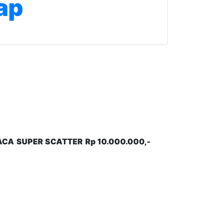
ap
ATIC PLAY GATES OF
09:41 PM WIB
CA SUPER SCATTER Rp 10.000.000,-