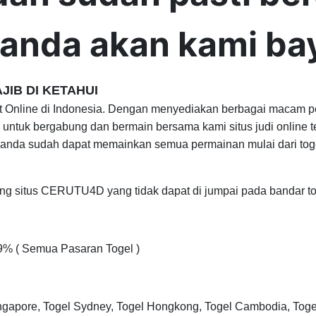
anda akan kami ba
IB DI KETAHUI
ot Online di Indonesia. Dengan menyediakan berbagai macam p
 untuk bergabung dan bermain bersama kami situs judi online
nda sudah dapat memainkan semua permainan mulai dari togel,
ang situs CERUTU4D yang tidak dapat di jumpai pada bandar tog
29% ( Semua Pasaran Togel )
ngapore, Togel Sydney, Togel Hongkong, Togel Cambodia, Togel 