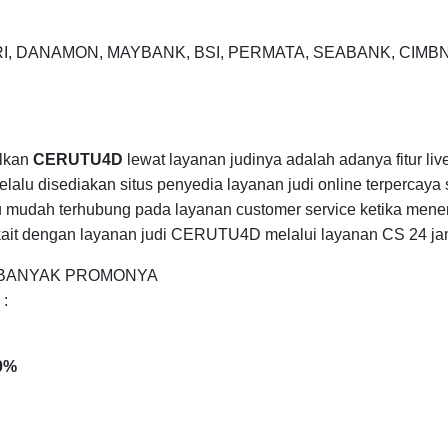
ANDIRI, DANAMON, MAYBANK, BSI, PERMATA, SEABANK, CIMB
ulkan
CERUTU4D
lewat layanan judinya adalah adanya fitur liv
 selalu disediakan situs penyedia layanan judi online terperc
lu mudah terhubung pada layanan customer service ketika men
erkait dengan layanan judi CERUTU4D melalui layanan CS 24 ja
BANYAK PROMONYA
 :
0%