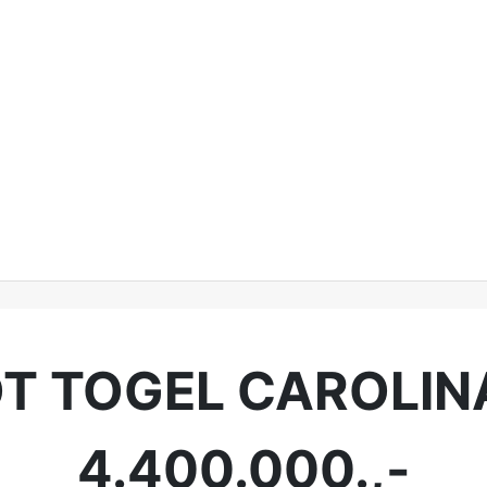
CAROLINADAY RP 4.400
 AM WIB
T TOGEL CAROLIN
4.400.000.,-