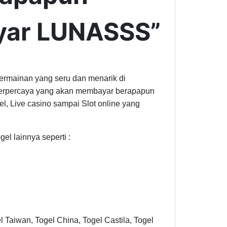
yar LUNASSS”
ermainan yang seru dan menarik di
 terpercaya yang akan membayar berapapun
 Live casino sampai Slot online yang
el lainnya seperti :
Taiwan, Togel China, Togel Castila, Togel