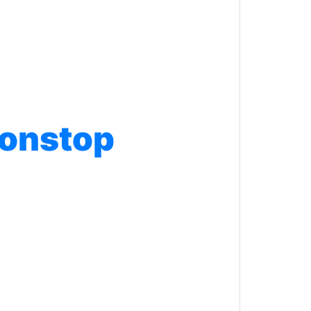
Nonstop